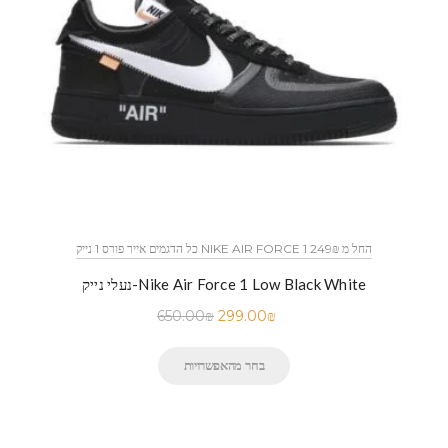
כל הדגמים אייר פורס 1 נייק NIKE AIR FORCE 1 החל מ 249₪
נעלי נייק-Nike Air Force 1 Low Black White
650.00
₪
299.00
₪
בחר מהאפשרויות