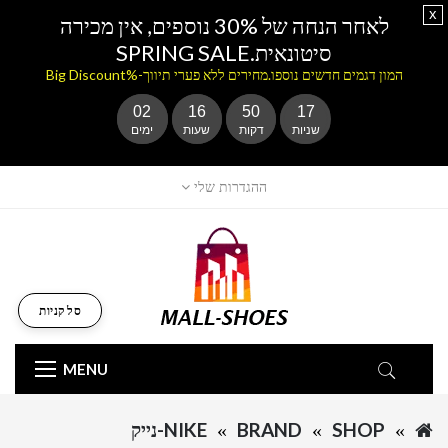
x
לאחר הנחה של 30% נוספים, אין מכירה
סיטונאית.SPRING SALE
המון דגמים חדשים נוספו.מחירים ללא פערי תיווך-%Big Discount
02
16
50
16
שניות
דקות
שעות
ימים
ההגדרות שלי
סל קניות
MENU
SHOP
BRAND
NIKE-נייק