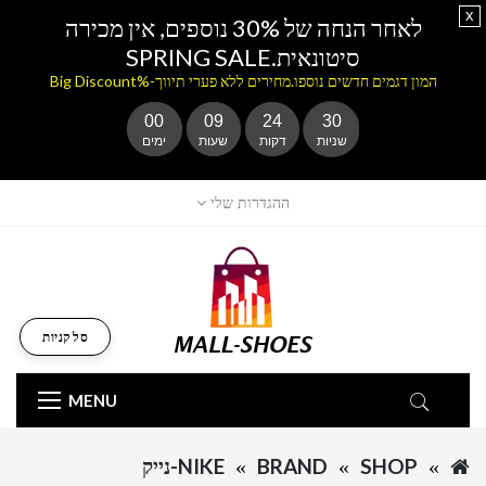
x
לאחר הנחה של 30% נוספים, אין מכירה
סיטונאית.SPRING SALE
המון דגמים חדשים נוספו.מחירים ללא פערי תיווך-%Big Discount
00
09
24
30
שניות
דקות
שעות
ימים
ההגדרות שלי
סל קניות
MENU
SHOP
BRAND
NIKE-נייק