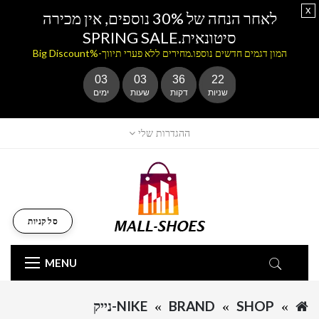
x
לאחר הנחה של 30% נוספים, אין מכירה
סיטונאית.SPRING SALE
המון דגמים חדשים נוספו.מחירים ללא פערי תיווך-%Big Discount
03
03
36
22
שניות
דקות
שעות
ימים
ההגדרות שלי
סל קניות
MENU
SHOP
BRAND
NIKE-נייק