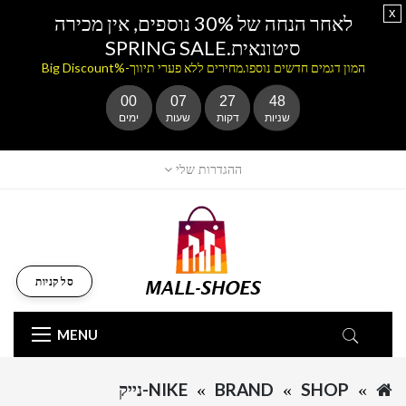
x
לאחר הנחה של 30% נוספים, אין מכירה
סיטונאית.SPRING SALE
המון דגמים חדשים נוספו.מחירים ללא פערי תיווך-%Big Discount
00
07
27
47
שניות
דקות
שעות
ימים
ההגדרות שלי
סל קניות
MENU
SHOP
BRAND
NIKE-נייק