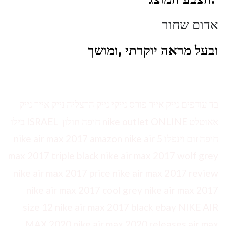
אדום שחור
ובעל מראה יוקרתי ,ומושך
בד עודפים נייק אייר פורס נייקי נייק הרצליה נייק אייר נייק
אאוטלט nike outlet ONLINE חיפה חולון ISRAEL בילו
חיפה זום וינפלו 5 nike air max 2017 amazon nike air
max 2017 triple black nike air max 2017 wolf grey
nike air max 2017 price nike air max 2017 review
nike air max 2017 cool grey nike air max 2017
size 12 nike air max 2017 black ebay NIKE AIR
MAX 2020 nike air max 2020 releases air max