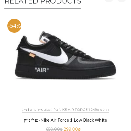
RELATED PRODUCTS
-54%
כל הדגמים אייר פורס 1 נייק NIKE AIR FORCE 1 החל מ 249₪
נעלי נייק-Nike Air Force 1 Low Black White
650.00
₪
299.00
₪