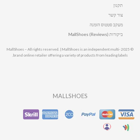
תקנון
צור קשר
מעקב סטטוס הזמנה
ביקורות MallShoes (Reviews)
© 2025 MallShoes – All rights reserved. | MallShoes is an independent multi-
brand online retailer offering a variety of products from leading labels.
MALLSHOES