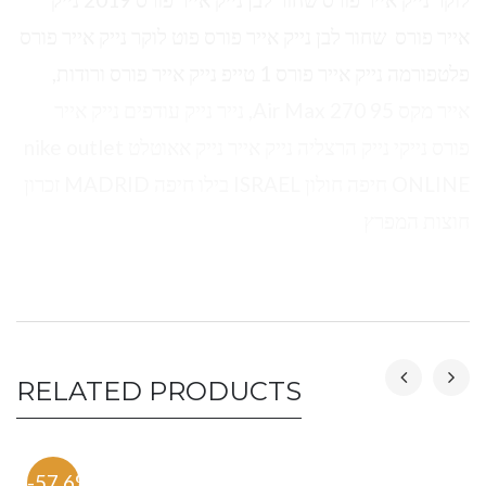
אייר פורס שחור לבן נייק אייר פורס פוט לוקר נייק אייר פורס
פלטפורמה נייק אייר פורס 1 טייפ נייק אייר פורס ורודות,
אייר מקס 95 Air Max 270, נייר נייק עודפים נייק אייר
פורס נייקי נייק הרצליה נייק אייר נייק אאוטלט nike outlet
ONLINE חיפה חולון ISRAEL בילו חיפה MADRID זכרון
חוצות המפרץ
RELATED PRODUCTS
-57.6%