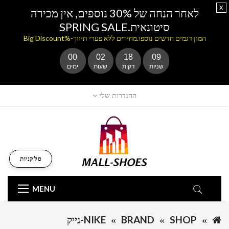
x
לאחר הנחה של 30% נוספים, אין מכירה
סיטונאית.SPRING SALE
המון דגמים חדשים נוספו.מחירים ללא פערי תיווך-%Big Discount
00
02
18
09
שניות
דקות
שעות
ימים
ההגדרות שלי
סל קניות
MENU
SHOP
BRAND
NIKE-נייק