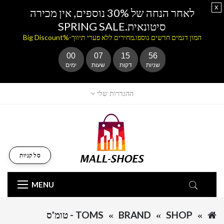
x
לאחר הנחה של 30% נוספים, אין מכירה
סיטונאית.SPRING SALE
המון דגמים חדשים נוספו.מחירים ללא פערי תיווך-%Big Discount
00
07
15
56
שניות
דקות
שעות
ימים
ההגדרות שלי
סל קניות
MENU
SHOP
BRAND
TOMS - טומ'ס