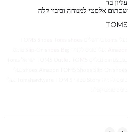
עליון בד
שסתום אלסטי למנוחה וכיבוי קלה
TOMS
נעלי toms בירושלים TOMS Shoes Toms shoes
Amazon נעלי טומס לקנייה Slip-On shoes Big טומס
במבצע om נעליים TOMS Outlet TOMS ישראל Toms
shoes Amazon TOMS Shoes Slip-On shoes נעלי
טומס לקנייה Story סטורי Tomshardware TOM'S נעלי
טומס טומס קטלוג