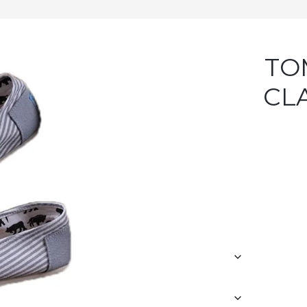
TOM –
CL