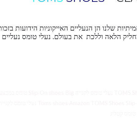
תיות שלנו הן הנעליים האייקוניות הידועות בזכות
ליק הלאה וללכת את בעולם. נעלי טומס נעליים
נעליים TOMS Outlet TOMS ישראל Toms shoes Amazon TOMS Shoes Slip-On shoes נעלי טומס לקני