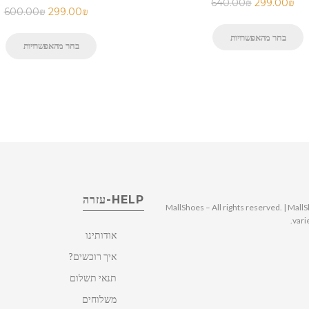
640.00
₪
299.00
₪
600.00
₪
299.00
₪
בחר מהאפשרויות
בחר מהאפשרויות
HELP-עזרה
© 2025 MallShoes – All rights reserved. | 
vari
אודותינו
איך רוכשים?
תנאי תשלום
משלוחים