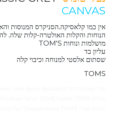
CANVAS
אין כמו קלאסיקה.הסניקרס המנוסות והאמי
הנוחות והקלות האולטרה-קלות שלה. להח
מושלמות ונוחות TOM'S
עליון בד
שסתום אלסטי למנוחה וכיבוי קלה
TOMS
Story סטורי Tomshardware TOM'S נעלי טומס טומס קטלוג