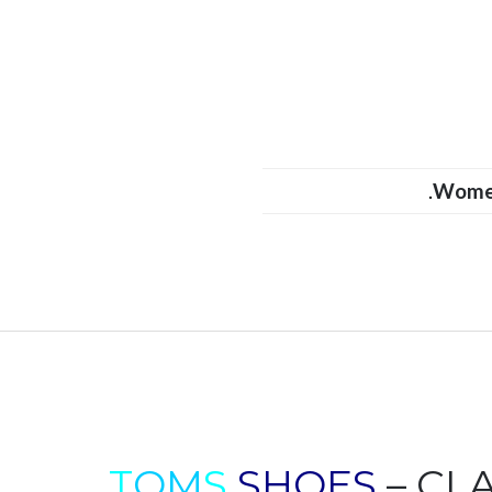
.
Wom
T
OM
S
SHOES
– CL