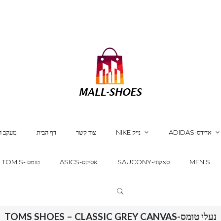
ADIDAS-אדידס
NIKE נייק
צור קשר
דף הבית
מעקב ה
MEN'S
SAUCONY-סאקוני
ASICS-אסיקס
TOM'S- טומס
נעלי טומס-TOMS SHOES – CLASSIC GREY CANVAS