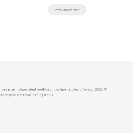
בחר מהאפשרויות
MallShoes is an independent multi-brand online retailer offering a
ety of products from leading labels.