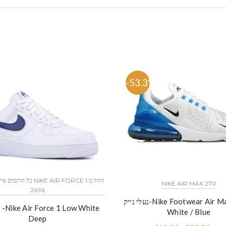
%
-53.3%
NIKE AIR MAX 270
249₪
נעלי נייק-Nike Footwear Air Max 270 –
נ
White / Blue
Deep