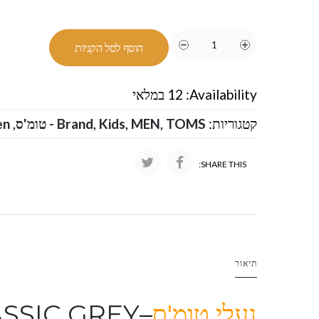
הוסף לסל הקניות
Availability:
12 במלאי
קטגוריות:
TOMS - טומ'ס
,
MEN
,
Kids
,
Brand
,
en
SHARE THIS:
תיאור
נעלי טומ'ס
–
ASSIC GREY