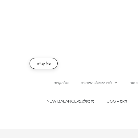
סל קניות
זמנה
לחץ לקטלוג המותגים
סל הקניות
UGG – האגג
NEW BALANCE-ניו באלאנס