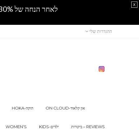
x
לאחר הנחה של 30% נוספים, אין מכירה סיטונאית.SPRING SALE
ההגדרות שלי
ON CLOUD-און קלאוד
HOKA-הוקה
ביקורות – REVIEWS
KIDS-ילדים
WOMEN'S