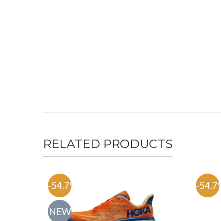
ה-
RELATED PRODUCTS
-54.7%
-54.7
NEW