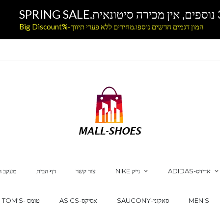
המון דגמים חדשים נוספו.מחירים ללא פערי תיווך-%Big Discount
ADIDAS-אדידס
NIKE נייק
צור קשר
דף הבית
מעקב ה
MEN'S
SAUCONY-סאקוני
ASICS-אסיקס
TOM'S- טומס