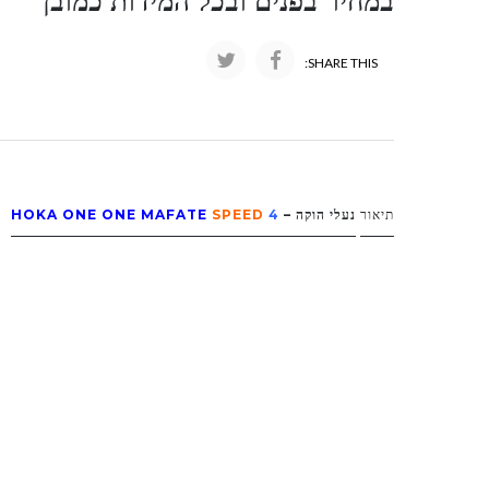
במחיר בפנים ובכל המידות כמובן
SHARE THIS:
תיאור
נעלי הוקה –
4
SPEED
HOKA ONE ONE MAFATE
נעלי
HOKA ONE ONE Mafate Speed 4
הן 
ביצועים גבוהים, ועמידות בתנאים מאתגרים. דגם 
טכנולוגיות מתקדמות
י