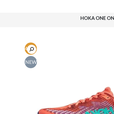
-54.7%
NEW