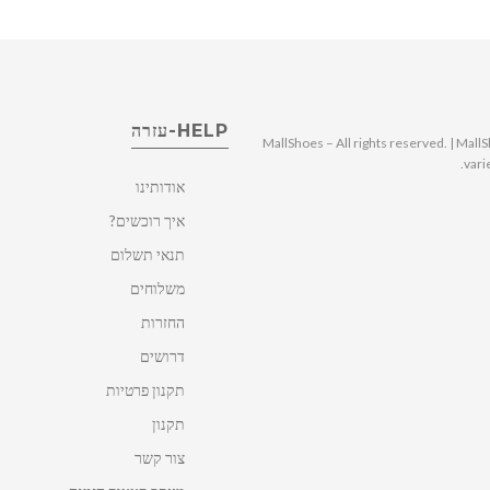
HELP-עזרה
© 2025 MallShoes – All rights reserved. | 
vari
אודותינו
איך רוכשים?
תנאי תשלום
משלוחים
החזרות
דרושים
תקנון פרטיות
תקנון
צור קשר