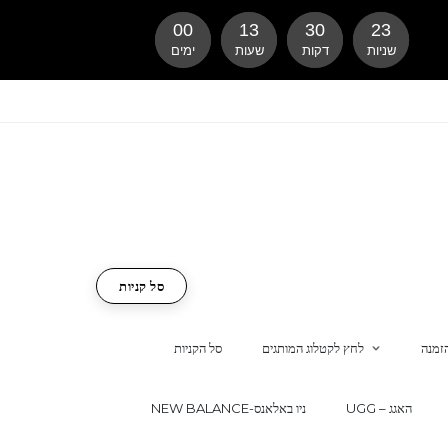
00
13
30
22
שניות
דקות
שעות
ימים
סל קניות
זמנה
לחץ לקטלוג המותגים
סל הקניות
UGG – האגג
NEW BALANCE-ניו באלאנס