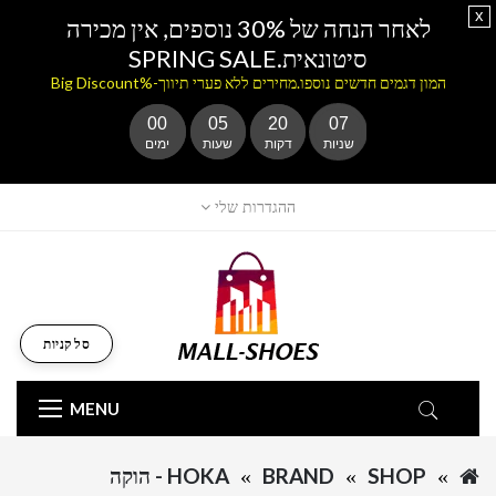
x
לאחר הנחה של 30% נוספים, אין מכירה
סיטונאית.SPRING SALE
המון דגמים חדשים נוספו.מחירים ללא פערי תיווך-%Big Discount
00
05
20
07
שניות
דקות
שעות
ימים
ההגדרות שלי
סל קניות
MENU
SHOP
BRAND
HOKA - הוקה