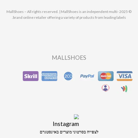
© 2025 MallShoes – All rights reserved. | MallShoes is an independent multi-
brand online retailer offering a variety of products from leading labels.
MALLSHOES
לצפייה בסרטוני מוצרים באינסטגרם