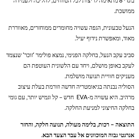
בונדי 8 מתאימה לריצות לכל הטווחים, להליכה ולעמידה
ממושכת.
הנעל טבעונית, הגפה עשויה מחומרים ממוחזרים, מאווררת
מאוד, ומאפשרת נידוף יעיל.
סביב עקב הנעל, בחלקה הפנימי, נמצא פולימר ‘זוכר’ שנצמד
לעקב באופן מושלם, ויחד עם הלשונית העוטפת הם
מעניקים חוויית תנועה מושלמת.
הסוליה נבנתה בגיאומטריה חדשה וזורמת בעלת עיצוב
מרהיב. היא עשויה מ-EVA חדש – קל וגמיש יותר, עם גומי
בחלקה החיצוני למניעת החלקה.
התוצאה – רכות, בלימה מעולה, תנועה חלקה, והחזר
אנרגטי גבוה המוכוונים אל עבר הצעד הבא.