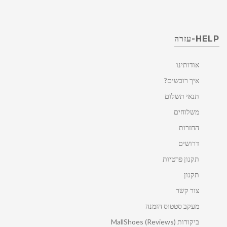
HELP-עזרה
אודותינו
איך רוכשים?
תנאי תשלום
משלוחים
החזרות
דרושים
תקנון פרטיות
תקנון
צור קשר
מעקב סטטוס הזמנה
ביקורות MallShoes (Reviews)