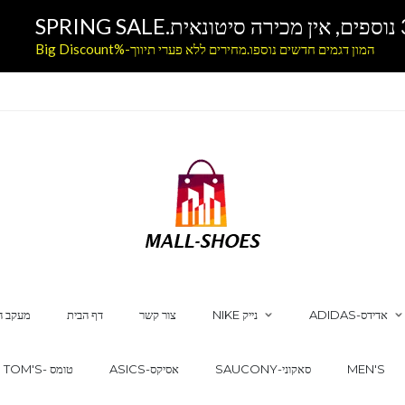
המון דגמים חדשים נוספו.מחירים ללא פערי תיווך-%Big Discount
ADIDAS-אדידס
NIKE נייק
צור קשר
דף הבית
מעקב ה
MEN'S
SAUCONY-סאקוני
ASICS-אסיקס
TOM'S- טומס