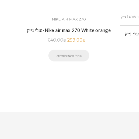
כל הדגמים אייר פורס 1 נייק NIKE AIR FORCE 1 החל מ
NIKE AIR MAX 270
נעלי נייק-Nike air max 270 White orange
 נייק-Nike Air Force 1 Low Black
640.00
₪
299.00
₪
בחר מהאפשרויות