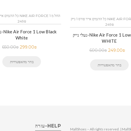
כל הדגמים אייר פורס 1 נייק NIKE AIR FORCE 1 החל מ
249₪
249₪
נעלי
נעלי נייק-Nike Air Force 1 Low BLACK
White
WHITE
650.00
₪
299.00
₪
600.00
₪
249.00
₪
בחר מהאפשרויות
בחר מהאפשרויות
HELP-עזרה
© 2025 MallShoes – All rights reserved. | 