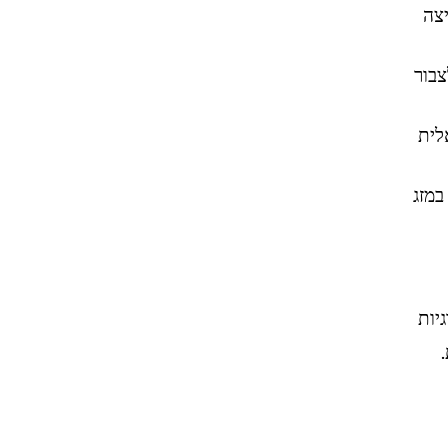
יצה
 לצבור
לית
במזג
יות