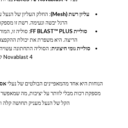
עליון רשת (Mesh)
: החלק העליון של הנעל 
הרגל יבשה ונעימה. רשת זו מספק
סוליית FF BLAST™ PLUS
: סוליה זו, המ
הריצה. היא משפרת את יכולת ההקפצה (bounce-back) ומפחיתה את תחושת העייפות של הרגל
סוליית גומי חיצונית
: הסוליה התחתונה עשויה 
Novablast 4 למתאימות לריצה על מגוון סוגי משטחים.
הנוחות היא אחד מהמאפיינים הבולטים של נעלי
אסיקס 4
מספקת רכות מבלי לוותר על יציבות, מה שמאפשר ל
הקל של הנעל מעניק תחושה קלה וח