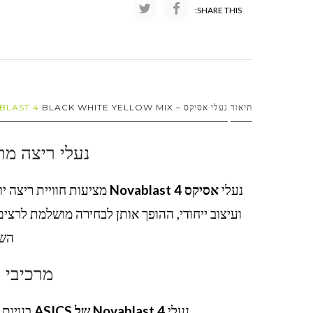
SHARE THIS:
תיאור
נעלי אסיקס – ASICS
BLACK WHITE YELLOW MIX
BLAST 4
נעלי ריצה מת
נעלי
אסיקס Novablast 4
מציעות חוויית ריצה יו
ועיצוב ייחודי, ההופך אותן לבחירה מושלמת לרצים
השי
מרכיבי נעלי t 4
נעלי
Novablast 4 של ASICS
בנויות