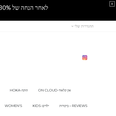
x
לאחר הנחה של 30% נוספים, אין מכירה סיטונאית.SPRING SALE
ההגדרות שלי
ON CLOUD-און קלאוד
HOKA-הוקה
ביקורות – REVIEWS
KIDS-ילדים
WOMEN'S