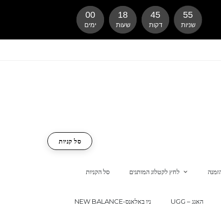
00
18
45
54
שניות
דקות
שעות
ימים
סל קניות
זמנה
לחץ לקטלוג המותגים
סל הקניות
UGG – האגג
NEW BALANCE-ניו באלאנס