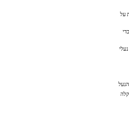
 על
די
נעלי
 השימוש בקצף FF BLAST™ PLUS, הנעל
קלה