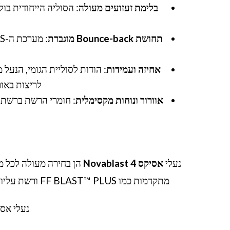
בלימת זעזועים מעולה
: הסוליה הייחודית בו
תחושת Bounce-back מוגברת
אחיזה ועמידות
: הודות לסוליית הגומי, הנע
לריצות באור
אוורור ונוחות מקסימלית
: חומרי הרשת ברשת הע
נעלי
אסיקס Novablast 4
הן בחירה מעולה לכל מי
מתקדמות כמו FF BLAST™ PLUS ורשת עליונה נושמת, הן מספקות חוויית ריצה קלילה, יציבה ובלתי מתפשרת.
נעלי אסי