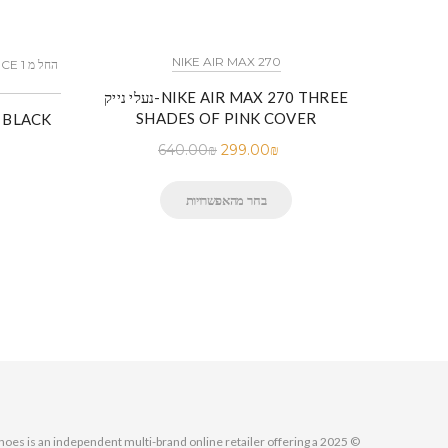
כל הדגמים אייר פורס 1 נייק NIKE AIR FORCE 1 החל מ
NIKE AIR MAX 270
נעלי נייק-NIKE AIR MAX 270 THREE
נייק-Nike Air Force 1 Low White
SHADES OF PINK COVER
640.00
₪
299.00
₪
בחר מהאפשרויות
MallShoes is an independent multi-brand online retailer offering a