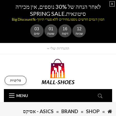
x
לאחר הנחה של 30% נוספים, אין מכירה
סיטונאית.SPRING SALE
המון דגמים חדשים נוספו.מחירים ללא פערי תיווך-%Big Discount
03
01
16
12
שניות
דקות
שעות
ימים
ההגדרות שלי
סל קניות
MENU
SHOP
BRAND
ASICS - אסיקס