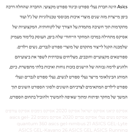
Asics הינה חברת נעלי ספורט וביגוד ספורט מקצועי. החברה שהחלה דרכה
ביפן מייצרת מזה שנים מוצרי איכות מבוססי טכנולוגיות של ג'ל ועוד
מתקדמות תוך חשיבה מתמדת על הצורך של לקוחותיה. המקצועיות של
אסיקס מתחילה במרכז המחקר הייחודי שלה ביפן, העוסק בלימוד מעמיק
שלמבנה הקגל לייצור מתקדם של מוצרי ספורט לגברים, נשים וילדים.
ספורטאים מקצועיים וחובבים, מצליחים עובדתית לשפר את ביצועיהם
ולהגיע לרמה גבוהה של הישגים בזכות נוחות ואיכות בלתי מתפשרת. כיום,
המותג הבינלאומי מייצר נעלי ספורט לנשים, נעלי ספורט לגברים ונעלי
ספורט לילדים המתאימים לצרכיהם השונים ולסוגי הספורט השונים תוך
המשך של מחקר ופיתוח ומתוך שאיפה להמשיך ולהוביל בתחום הספורט.
אסיקס קיאנו אסיקס ישראל אסיקס 2020 אסיקס נימבוס אסיקס עודפים
אסיקס נשים נעלי אסיקס גברים 2020 אסיקס נימבוס 22 asics gel-
quantum 360 asics gel-nimbus 21 ASICS GEL-Lyte
ASICS GEL-Kayano 26 ASICS GEL ASICS Running