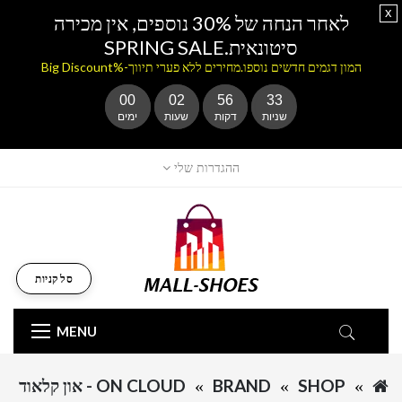
x
לאחר הנחה של 30% נוספים, אין מכירה
סיטונאית.SPRING SALE
המון דגמים חדשים נוספו.מחירים ללא פערי תיווך-%Big Discount
00
02
56
33
שניות
דקות
שעות
ימים
ההגדרות שלי
סל קניות
MENU
SHOP
BRAND
ON CLOUD - און קלאוד