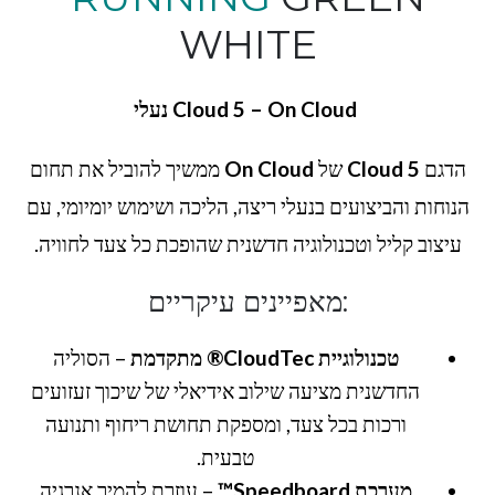
WHITE
Cloud 5 – On Cloud נעלי
הדגם
Cloud 5
של
On Cloud
ממשיך להוביל את תחום
הנוחות והביצועים בנעלי ריצה, הליכה ושימוש יומיומי, עם
עיצוב קליל וטכנולוגיה חדשנית שהופכת כל צעד לחוויה.
:מאפיינים עיקריים
טכנולוגיית CloudTec® מתקדמת
– הסוליה
החדשנית מציעה שילוב אידיאלי של שיכוך זעזועים
ורכות בכל צעד, ומספקת תחושת ריחוף ותנועה
טבעית.
מערכת Speedboard™
– עוזרת להמיר אנרגיה