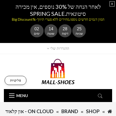
x
לאחר הנחה של 30% נוספים, אין מכירה
סיטונאית.SPRING SALE
המון דגמים חדשים נוספו.מחירים ללא פערי תיווך-%Big Discount
02
14
28
25
שניות
דקות
שעות
ימים
ההגדרות שלי
סל קניות
MENU
SHOP
BRAND
ON CLOUD - און קלאוד