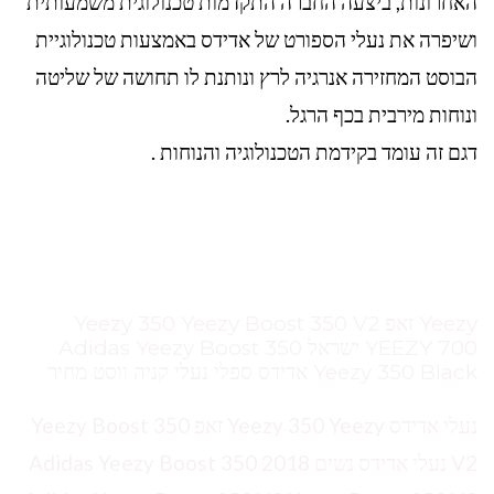
האחרונות, ביצעה החברה התקדמות טכנולוגית משמעותית
ושיפרה את נעלי הספורט של אדידס באמצעות טכנולוגיית
הבוסט המחזירה אנרגיה לרץ ונותנת לו תחושה של שליטה
ונוחות מירבית בכף הרגל.
דגם זה עומד בקידמת הטכנולוגיה והנוחות .
Yeezy זאפ Yeezy 350 Yeezy Boost 350 V2
YEEZY 700 ישראל Adidas Yeezy Boost 350
Yeezy 350 Black אדידס ספלי נעלי קניה ווסט מחיר
נעלי אדידס Yeezy 350 Yeezy זאפ Yeezy Boost 350
V2 נעלי אדידס נשים 2018 Adidas Yeezy Boost 350