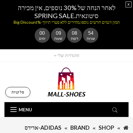
x
לאחר הנחה של 30% נוספים, אין מכירה
סיטונאית.SPRING SALE
המון דגמים חדשים נוספו.מחירים ללא פערי תיווך-%Big Discount
00
09
08
54
שניות
דקות
שעות
ימים
ההגדרות שלי
סל קניות
MENU
SHOP
BRAND
ADIDAS-אדידס