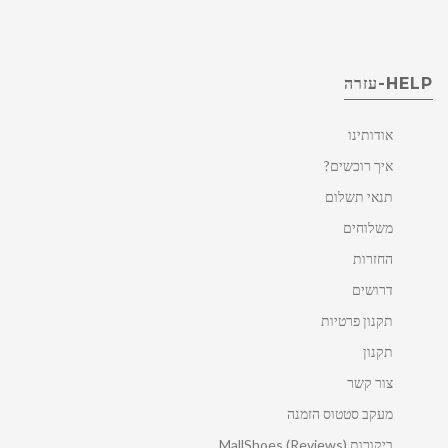
HELP-עזרה
אודותינו
איך רוכשים?
תנאי תשלום
משלוחים
החזרות
דרושים
תקנון פרטיות
תקנון
צור קשר
מעקב סטטוס הזמנה
ביקורות MallShoes (Reviews)