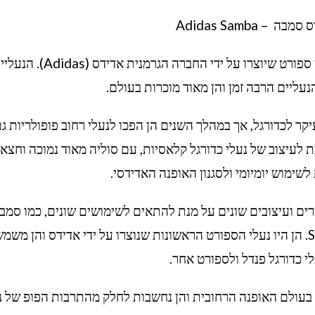
 Adidas Samba
אדידס סמבה (Adidas Samba) היא סדרת נעלי ספורט שיוצרו על ידי החברה הגרמנית אדידס (as
ליים הרבה זמן והן מאוד מוכרות בעולם.
 לראשונה בשנת 1950 וייעדו בעיקר לכדורגל, אך במהלך השנים הן הפכו לנעלי רחוב פופולריות ג
עיצוב של נעלי כדורגל קלאסיות, עם סוליה מאוד נמוכה וחצא
 לשימוש יומיומי ולסגנון האופנה האדידסי.
ים ועיצובים שונים על מנת להתאים לשימושים שונים, כמו סמב
אוריגינל (Samba iginals) וסמבה Samba Classic. הן היו נעלי הספורט הראשונות שנוצרו על ידי אדידס והן מ
לי כדורגל פנדל ולספורט אחר.
ת בעולם האופנה הרחובית והן נחשבות לחלק מהתרבות הפופ של נ