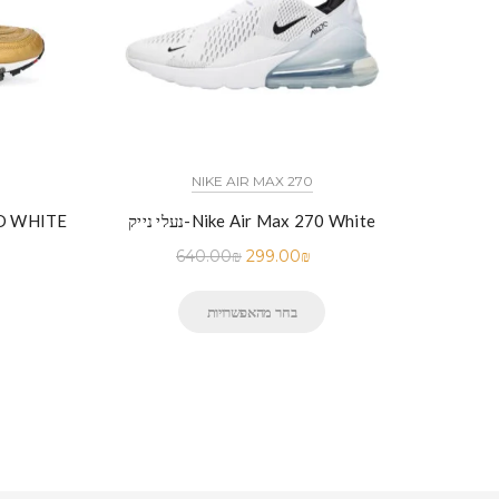
כל הדגמים אייר פורס 1 נייק NIKE AIR FORCE 1 החל מ
NIKE AIR MAX 270
יק-Nike Air Force 1 Low Black
נעלי נייק-Nike Air Max 270 White
נעלי נייק-
640.00
₪
299.00
₪
בחר מהאפשרויות