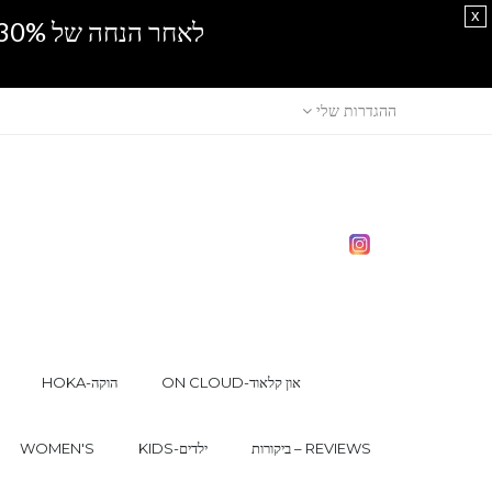
x
לאחר הנחה של 30% נוספים, אין מכירה סיטונאית.SPRING SALE
ההגדרות שלי
ON CLOUD-און קלאוד
HOKA-הוקה
ביקורות – REVIEWS
KIDS-ילדים
WOMEN'S