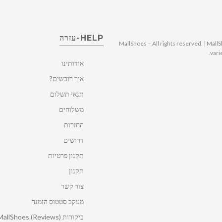
HELP-עזרה
© 2025 MallShoes – All rights reserved. | 
vari
אודותינו
איך רוכשים?
תנאי תשלום
משלוחים
החזרות
דרושים
תקנון פרטיות
תקנון
צור קשר
מעקב סטטוס הזמנה
ביקורות MallShoes (Reviews)