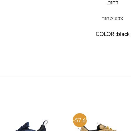
רחוב.
צבע שחור
COLOR :black
%
-57.6%