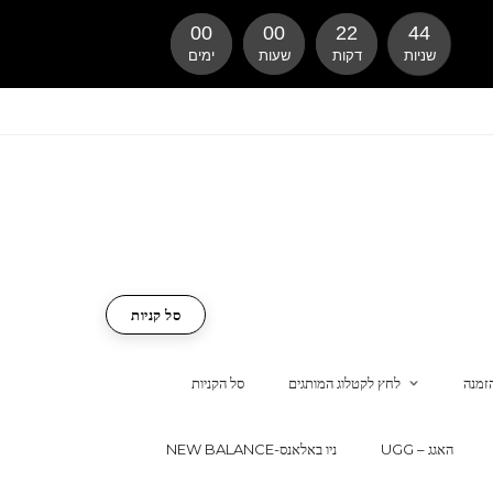
00
00
22
43
שניות
דקות
שעות
ימים
סל קניות
זמנה
לחץ לקטלוג המותגים
סל הקניות
UGG – האגג
NEW BALANCE-ניו באלאנס