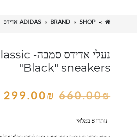
SHOP
BRAND
ADIDAS-אדידס
נעלי אדידס ס
"Black" sneakers
299.00
₪
660.00
₪
נותרו 8 במלאי
המחיר המוצג כעת אחרי הנחה נוספת, מהרו להזמין המלאי אוזל ומ