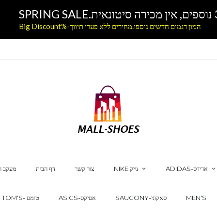
המון דגמים חדשים נוספו.מחירים ללא פערי תיווך-%Big Discount
ADIDAS-אדידס
NIKE נייק
צור קשר
דף הבית
מעקב ה
MEN'S
SAUCONY-סאקוני
ASICS-אסיקס
TOM'S- טומס