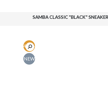
-54.7%
NEW