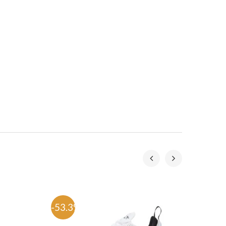
-53.3%
-54%