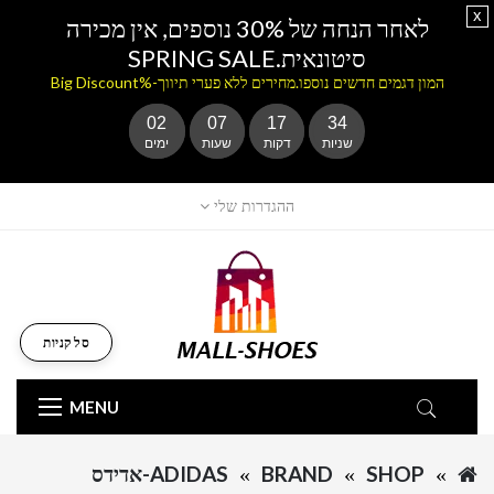
x
לאחר הנחה של 30% נוספים, אין מכירה
סיטונאית.SPRING SALE
המון דגמים חדשים נוספו.מחירים ללא פערי תיווך-%Big Discount
02
07
17
34
שניות
דקות
שעות
ימים
ההגדרות שלי
סל קניות
MENU
SHOP
BRAND
ADIDAS-אדידס