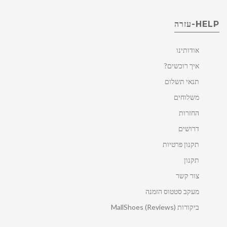
HELP-עזרה
אודותינו
איך רוכשים?
תנאי תשלום
משלוחים
החזרות
דרושים
תקנון פרטיות
תקנון
צור קשר
מעקב סטטוס הזמנה
ביקורות MallShoes (Reviews)