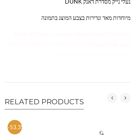
נעלי נייק מסדרת דאנק DUNK
מיוחדות מאד ונדירות בצבע המוצג בתמונה
Nike SB Dunk Low nike sb dunk low off-white
Nike Dunk Low סניקרס נייק לגברים סניקרס נייק לילדים
סניקרס נייק אייר נייק סניקרס גבוהות
RELATED PRODUCTS
-53.3%