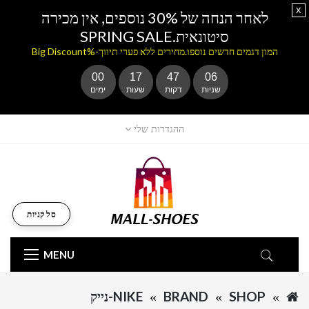
x
לאחר הנחה של 30% נוספים, אין מכירה
סיטונאית.SPRING SALE
המון דגמים חדשים נוספו.מחירים ללא פערי תיווך-%Big Discount
00
17
47
06
שניות
דקות
שעות
ימים
ההגדרות שלי
סל קניות
MENU
SHOP
BRAND
NIKE-נייק