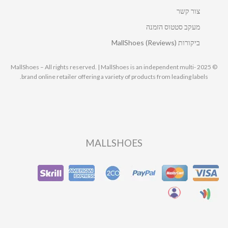
צור קשר
מעקב סטטוס הזמנה
ביקורות MallShoes (Reviews)
© 2025 MallShoes – All rights reserved. | MallShoes is an independent multi-
brand online retailer offering a variety of products from leading labels.
MALLSHOES