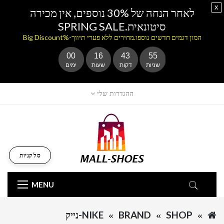
x
לאחר הנחה של 30% נוספים, אין מכירה
סיטונאית.SPRING SALE
המון דגמים חדשים נוספו.מחירים ללא פערי תיווך-%Big Discount
00
16
43
55
שניות
דקות
שעות
ימים
ההגדרות שלי
סל קניות
MENU
SHOP
BRAND
NIKE-נייק