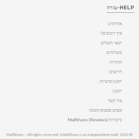
HELP-עזרה
אודותינו
איך רוכשים?
תנאי תשלום
משלוחים
החזרות
דרושים
תקנון פרטיות
תקנון
צור קשר
מעקב סטטוס הזמנה
ביקורות MallShoes (Reviews)
© 2025 MallShoes – All rights reserved. | MallShoes is an independent multi-