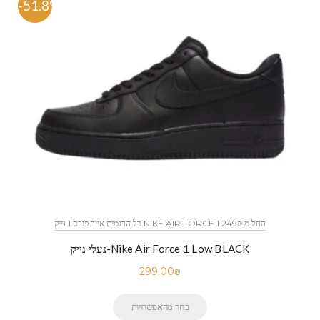
-51.8%
כל הדגמים אייר פורס 1 נייק NIKE AIR FORCE 1 החל מ 249₪
נעלי נייק-Nike Air Force 1 Low BLACK
299.00
₪
בחר מהאפשרויות