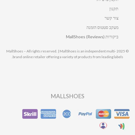
תקנון
צור קשר
מעקב סטטוס הזמנה
ביקורות MallShoes (Reviews)
© 2025 MallShoes – All rights reserved. | MallShoes is an independent multi-
brand online retailer offering a variety of products from leading labels.
MALLSHOES