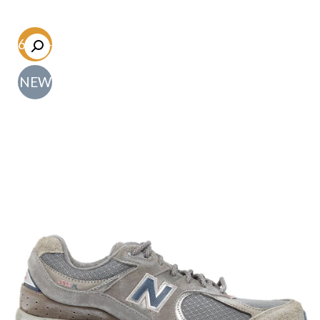
-56.6%
NEW