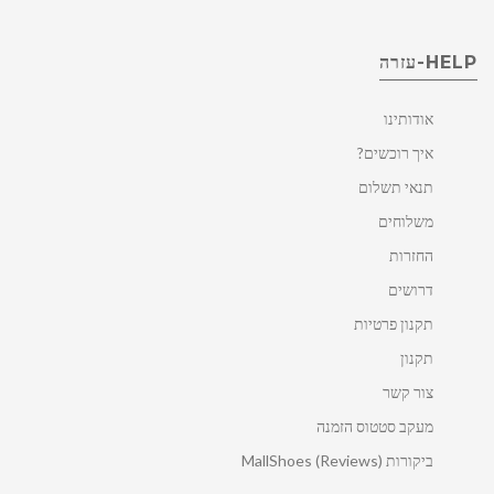
HELP-עזרה
אודותינו
איך רוכשים?
תנאי תשלום
משלוחים
החזרות
דרושים
תקנון פרטיות
תקנון
צור קשר
מעקב סטטוס הזמנה
ביקורות MallShoes (Reviews)