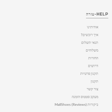
HELP-עזרה
אודותינו
איך רוכשים?
תנאי תשלום
משלוחים
החזרות
דרושים
תקנון פרטיות
תקנון
צור קשר
מעקב סטטוס הזמנה
ביקורות MallShoes (Reviews)