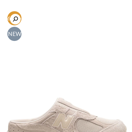
-56.6%
NEW