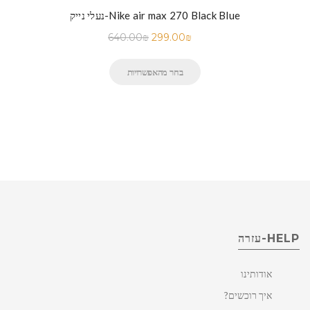
נעלי נייק-Nike air max 270 Black Blue
640.00
₪
299.00
₪
בחר מהאפשרויות
HELP-עזרה
אודותינו
איך רוכשים?