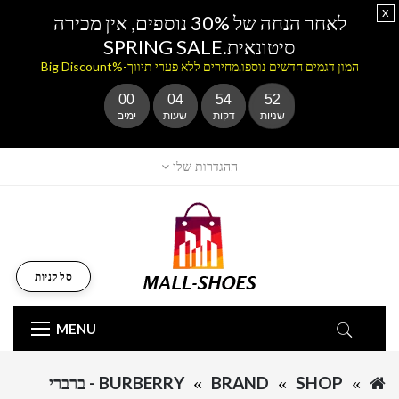
x
לאחר הנחה של 30% נוספים, אין מכירה
סיטונאית.SPRING SALE
המון דגמים חדשים נוספו.מחירים ללא פערי תיווך-%Big Discount
00
04
54
52
שניות
דקות
שעות
ימים
ההגדרות שלי
סל קניות
MENU
SHOP
BRAND
BURBERRY - ברברי