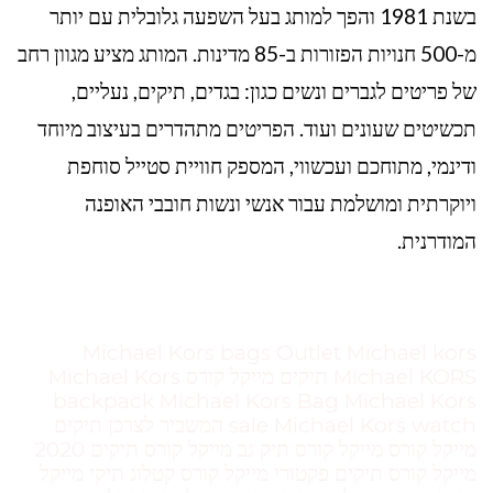
בשנת 1981 והפך למותג בעל השפעה גלובלית עם יותר
מ-500 חנויות הפזורות ב-85 מדינות. המותג מציע מגוון רחב
של פריטים לגברים ונשים כגון: בגדים, תיקים, נעליים,
תכשיטים שעונים ועוד. הפריטים מתהדרים בעיצוב מיוחד
ודינמי, מתוחכם ועכשווי, המספק חוויית סטייל סוחפת
ויוקרתית ומושלמת עבור אנשי ונשות חובבי האופנה
המודרנית.
Michael Kors bags Outlet Michael kors
Michael KORS תיקים מייקל קורס Michael Kors
backpack Michael Kors Bag Michael Kors
sale Michael Kors watch המשביר לצרכן תיקים
מייקל קורס מייקל קורס תיק גב מייקל קורס תיקים 2020
מייקל קורס תיקים פקטורי מייקל קורס קטלוג תיקי מייקל