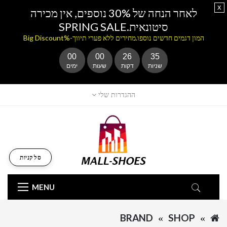
x
לאחר הנחה של 30% נוספים, אין מכירה
סיטונאית.SPRING SALE
המון דגמים חדשים נוספו.מחירים ללא פערי תיווך-%Big Discount
00
00
26
35
שניות
דקות
שעות
ימים
ההגדרות שלי
סל קניות
MENU
BRAND
SHOP