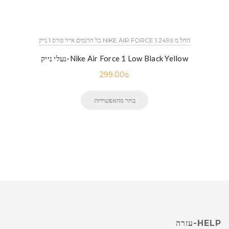
כל הדגמים אייר פורס 1 נייק NIKE AIR FORCE 1 החל מ 249₪
נעלי נייק-Nike Air Force 1 Low Black Yellow
299.00
₪
בחר מהאפשרויות
HELP-עזרה