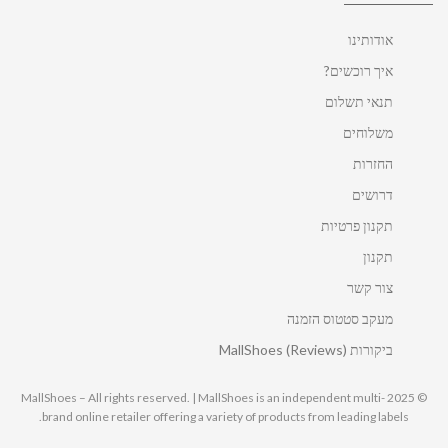
אודותינו
איך רוכשים?
תנאי תשלום
משלוחים
החזרות
דרושים
תקנון פרטיות
תקנון
צור קשר
מעקב סטטוס הזמנה
ביקורות MallShoes (Reviews)
© 2025 MallShoes – All rights reserved. | MallShoes is an independent multi-
brand online retailer offering a variety of products from leading labels.