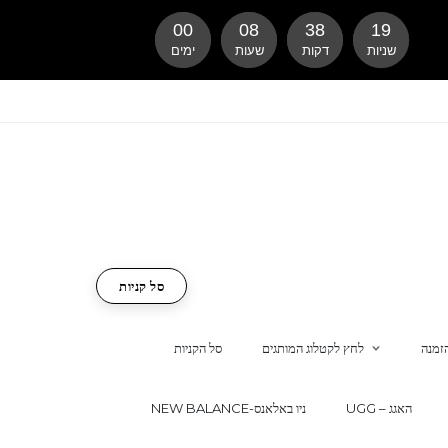
00
08
38
18
שניות
דקות
שעות
ימים
סל קניות
זמנה
לחץ לקטלוג המותגים
סל הקניות
UGG – האגג
NEW BALANCE-ניו באלאנס