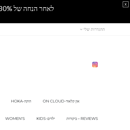
x
לאחר הנחה של 30% נוספים, אין מכירה סיטונאית.SPRING SALE
ההגדרות שלי
ON CLOUD-און קלאוד
HOKA-הוקה
ביקורות – REVIEWS
KIDS-ילדים
WOMEN'S