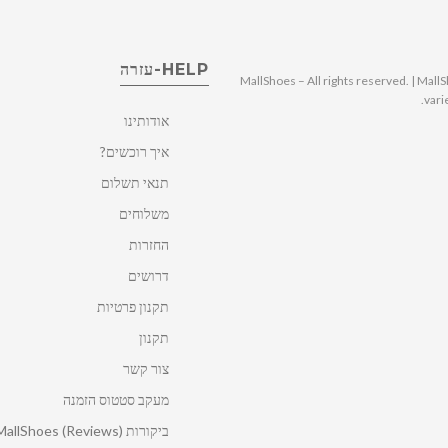
HELP-עזרה
© 2025 MallShoes – All rights reserved. | 
vari
אודותינו
איך רוכשים?
תנאי תשלום
משלוחים
החזרות
דרושים
תקנון פרטיות
תקנון
צור קשר
מעקב סטטוס הזמנה
ביקורות MallShoes (Reviews)