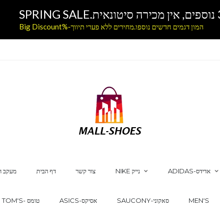
המון דגמים חדשים נוספו.מחירים ללא פערי תיווך-%Big Discount
ADIDAS-אדידס
NIKE נייק
צור קשר
דף הבית
מעקב ה
MEN'S
SAUCONY-סאקוני
ASICS-אסיקס
TOM'S- טומס