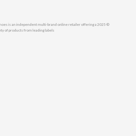
MallShoes is an independent multi-brand online retailer offering a
ety of products from leading labels.