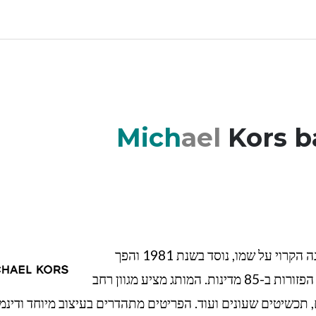
Mich
ael
Kors b
תיק בקו אביזרי יוקרה של מייקל קורס הוא בית האופנה הקרוי על שמו, נוסד בשנת 1981 והפך
למותג בעל השפעה גלובלית עם יותר מ-500 חנויות הפזורות ב-85 מדינות. המותג מציע מגוון רחב
ם, תכשיטים שעונים ועוד. הפריטים מתהדרים בעיצוב מיוחד ודינמי