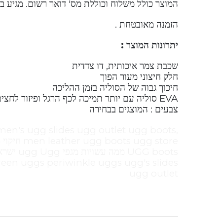
המוצר כולל משלוח וכוללת מס' דואר רשום. מגיע ב
הזמנה מאובטחת .
יתרונות המוצר :
שכבת צמר איכותית, דו צדדית
חלק חיצוני מעור הפוך
חיכוך גבוה של הסוליה בזמן ההליכה
EVA סוליה עם יותר תמיכה לכף הרגל ופיזור לחצים.
צבעים : המוצגים בבחירה
men's ugg slides ugg outlet ugg boots,
een uggs periwinkle uggs ugg's slides
ugg outlet