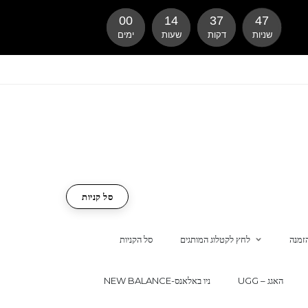
00
14
37
46
שניות
דקות
שעות
ימים
סל קניות
זמנה
לחץ לקטלוג המותגים
סל הקניות
UGG – האגג
NEW BALANCE-ניו באלאנס