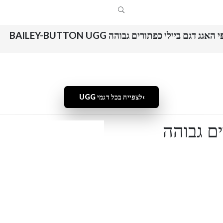
האגג דגם ביילי כפתורים גבוהה BAILEY-BUTTON UGG
לצפייה בכל דגמי UGG
ים גבוהה