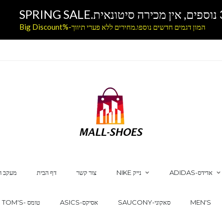
המון דגמים חדשים נוספו.מחירים ללא פערי תיווך-%Big Discount
ADIDAS-אדידס
NIKE נייק
צור קשר
דף הבית
מעקב ה
MEN'S
SAUCONY-סאקוני
ASICS-אסיקס
TOM'S- טומס