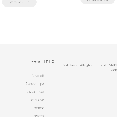
בחר מהאפשרויות
HELP-עזרה
© 2025 MallShoes – All rights reserved. | 
vari
אודותינו
איך רוכשים?
תנאי תשלום
משלוחים
החזרות
דרושים