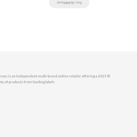
בחר מהאפשרויות
MallShoes is an independent multi-brand online retailer offering a
ety of products from leading labels.