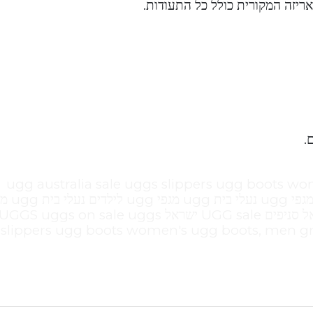
אריזה המקורית כולל כל התעודות.
ugg australia sale uggs slippers ugg boots wo
men leather ugg boots ugg store חיקוי
UGG boots ממה עשויות מגפי ugg Ugg ישראל סניפים UGG sale ישראל UGGS uggs on sale uggs
slippers ugg boots women's ugg boots, men gr