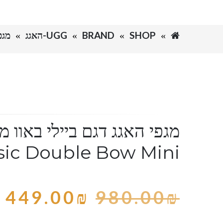
SHOP
BRAND
UGG-האגג
מגפי ה
sic Double Bow Mini
449.00
₪
980.00
₪