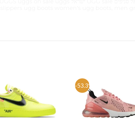
UGG boots ממה עשויות מגפי ugg Ugg ישראל סניפים UGG sale ישראל UGGS uggs on sale uggs
slippers ugg boots women's ugg boots, men gr
-53.3%