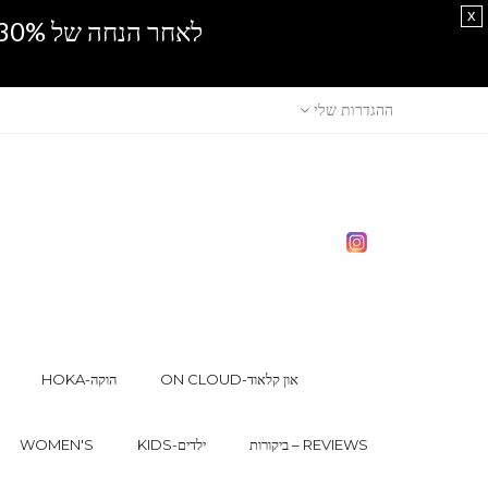
x
לאחר הנחה של 30% נוספים, אין מכירה סיטונאית.SPRING SALE
ההגדרות שלי
ON CLOUD-און קלאוד
HOKA-הוקה
ביקורות – REVIEWS
KIDS-ילדים
WOMEN'S