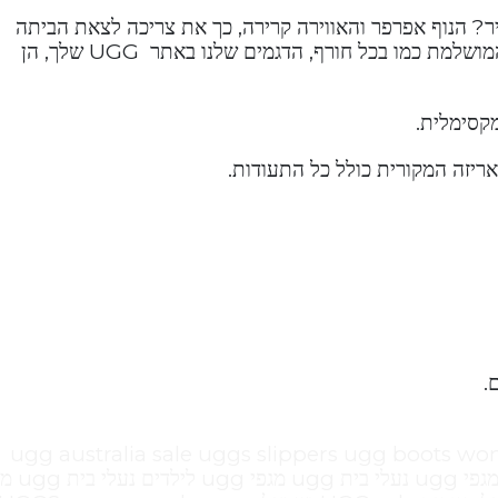
? הנוף אפרפר והאווירה קרירה, כך את צריכה לצאת הביתה
עטופה בשכבות. אבל אז מחכה לך המגף המושלם המושלמת כמו בכל חורף, הדגמים שלנו באתר UGG שלך, הן
מקסימלית.
אריזה המקורית כולל כל התעודות.
ugg australia sale uggs slippers ugg boots wo
men leather ugg boots ugg store חיקוי