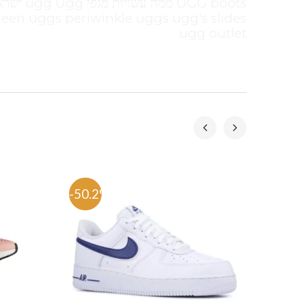
een uggs periwinkle uggs ugg's slides
ugg outlet
-50.2%
-58.