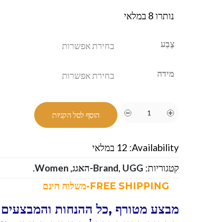
נותרו 8 במלאי
צֶבַע
מידה
הוסף לסל הקניות
Availability:
12 במלאי
קטגוריות:
UGG-האגג
,
Brand
,
Women
.
FREE SHIPPING-משלוח חינם
מבצע מטורף ,כל ההנחות והמבצעים ו