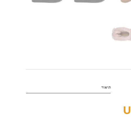
תיאור
U