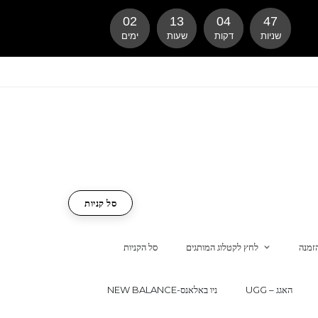
02
13
04
46
שניות
דקות
שעות
ימים
סל קניות
זמנה
לחץ לקטלוג המותגים
סל הקניות
UGG – האגג
NEW BALANCE-ניו באלאנס