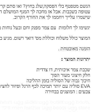
הגשם מטפטף בלי הפסקה,שלג בחוץ? ואו סתם קריר
שישמרו עלייך ויחממו לך את החורף הקרוב.
יגשימו לך חלומות עם צמר מפנק וחם ובעל נוחות 
המוצר כולל משלוח וכוללת מס' דואר רשום. מגיע ב
הזמנה מאובטחת .
יתרונות המוצר :
שכבת צמר איכותית, דו צדדית
חלק חיצוני מעור הפוך
חיכוך גבוה של הסוליה בזמן ההליכה
EVA סוליה עם יותר תמיכה לכף הרגל ופיזור לחצים.
צבעים : המוצגים בבחירה
men's ugg slides ugg outlet ugg boots,