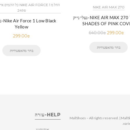
NIKE AIR MAX 270
249₪
נעלי נייק-NIKE AIR MAX 270 THREE
נעלי
SHADES OF PINK COV
Yellow
640.00
₪
299.00
₪
299.00
₪
בחר מהאפשרויות
בחר מהאפשרויות
HELP-עזרה
© 2025 MallShoes – All rights reserved. | 
vari
אודותינו