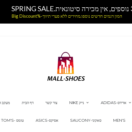
המון דגמים חדשים נוספו.מחירים ללא פערי תיווך-%Big Discount
ADIDAS-אדידס
NIKE נייק
צור קשר
דף הבית
מעקב ה
MEN'S
SAUCONY-סאקוני
ASICS-אסיקס
TOM'S- טומס