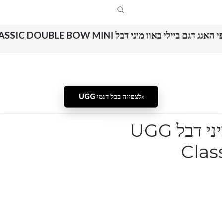
אגג דגם ביילי באוו מיני דבל UGG CLASSIC DOUBLE BOW MINI
לצפייה בכל דגמי UGG
מגפי האגג דגם ביילי באוו מיני דבל UGG
Clas