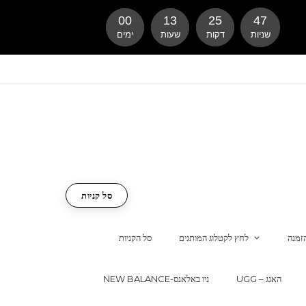
00
13
25
46
שניות
דקות
שעות
ימים
סל קניות
זמנה
לחץ לקטלוג המותגים
סל הקניות
UGG – האגג
NEW BALANCE-ניו באלאנס