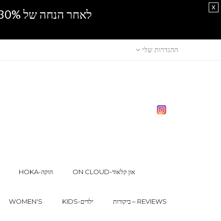
x
לאחר הנחה של 30% נוספים, אין מכירה סיטונאית.SPRING SALE
ההגדרות שלי
ON CLOUD-און קלאוד
HOKA-הוקה
ביקורות – REVIEWS
KIDS-ילדים
WOMEN'S