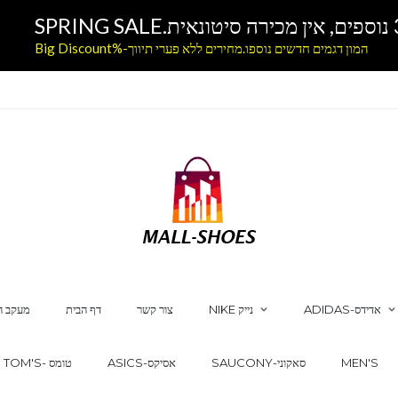
המון דגמים חדשים נוספו.מחירים ללא פערי תיווך-%Big Discount
ADIDAS-אדידס
NIKE נייק
צור קשר
דף הבית
מעקב ה
MEN'S
SAUCONY-סאקוני
ASICS-אסיקס
TOM'S- טומס