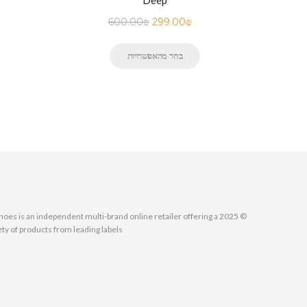
600.00
₪
299.00
₪
בחר מהאפשרויות
MallShoes is an independent multi-brand online retailer offering a
ety of products from leading labels.