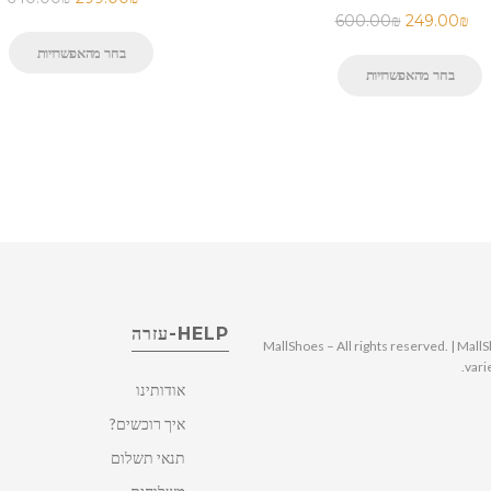
600.00
₪
249.00
₪
בחר מהאפשרויות
בחר מהאפשרויות
HELP-עזרה
© 2025 MallShoes – All rights reserved. | 
vari
אודותינו
איך רוכשים?
תנאי תשלום