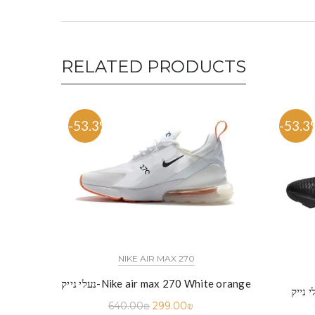
RELATED PRODUCTS
-53.3%
-53.3
NIKE AIR MAX 270
נעלי נייק-Nike air max 270 White orange
640.00
₪
299.00
₪