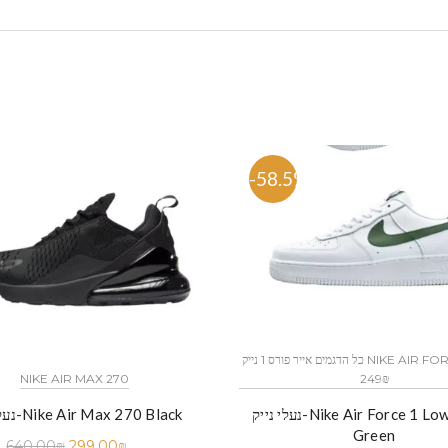
%
-58.5%
כל הדגמים אייר פורס 1 נייק NIKE AIR FORCE 1 החל מ
249₪
NIKE AIR MAX 270
נעלי נייק-Nike Air Force 1 Low White
נעלי נייק-Nike Air Max 270 Black
Green
640.00
₪
299.00
₪