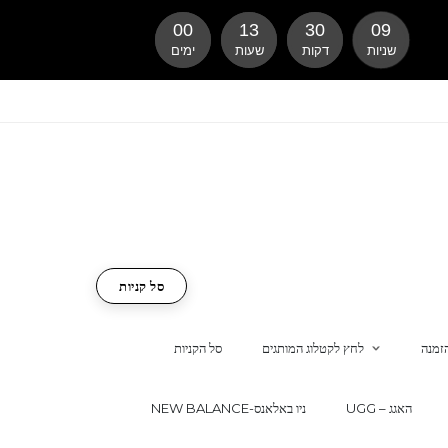
00
13
30
08
שניות
דקות
שעות
ימים
סל קניות
זמנה
לחץ לקטלוג המותגים
סל הקניות
UGG – האגג
NEW BALANCE-ניו באלאנס