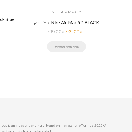
NIKE AIR MAX 97
N
נעלי נייק-
נעלי נייק-Nike Air Max 97 BLACK
799.00
₪
339.00
₪
בחר מהאפשרויות
MallShoes is an independent multi-brand online retailer offering a
ety of products from leading labels.