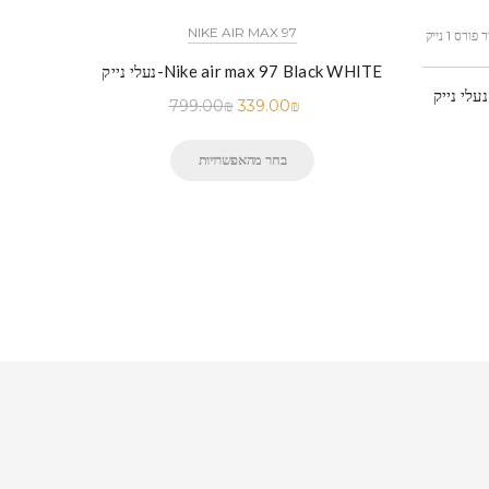
NIKE AIR MAX 97
כל הדגמים אייר פורס 1 נייק NIKE AIR FORCE 1 החל מ
נעלי נייק-Nike air max 97 Black WHITE
נעלי נייק-Nike Air Force 1 Low BLACK
799.00
₪
339.00
₪
בחר מהאפשרויות