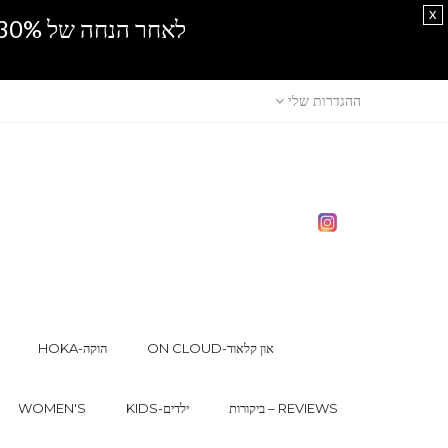
x
לאחר הנחה של 30% נוספים, אין מכירה סיטונאית.SPRING SALE
ההגדרות שלי
ON CLOUD-און קלאוד
HOKA-הוקה
ביקורות – REVIEWS
KIDS-ילדים
WOMEN'S