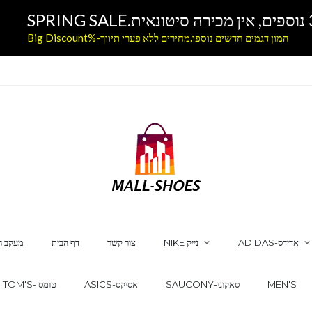
המון דגמים חדשים נוספו.מחירים ללא פערי תיווך-%Big Discount
ADIDAS-אדידס
NIKE נייק
צור קשר
דף הבית
מעקב ה
MEN'S
SAUCONY-סאקוני
ASICS-אסיקס
TOM'S- טומס