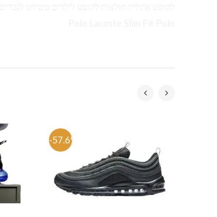
Polo Lacoste Slim Fit Polo
-57.6%
-53.