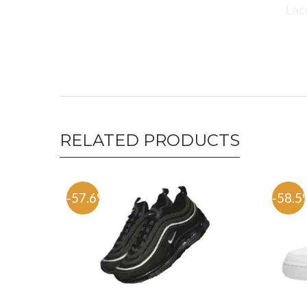
Lacoste polo 
RELATED PRODUCTS
-57.6%
-58.5