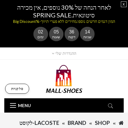
x
לאחר הנחה של 30% נוספים, אין מכירה
סיטונאית.SPRING SALE
המון דגמים חדשים נוספו.מחירים ללא פערי תיווך-%Big Discount
02
05
36
14
שניות
דקות
שעות
ימים
ההגדרות שלי
סל קניות
MENU
SHOP
BRAND
LACOSTE-לקוסט