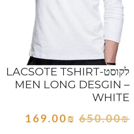
לקוסט-LACSOTE TSHIRT
MEN LONG DESGIN –
WHITE
169.00
₪
650.00
₪