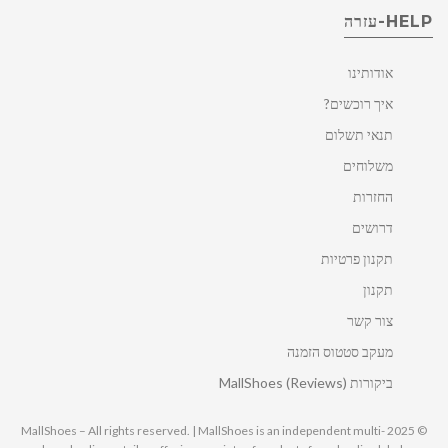
HELP-עזרה
אודותינו
איך רוכשים?
תנאי תשלום
משלוחים
החזרות
דרושים
תקנון פרטיות
תקנון
צור קשר
מעקב סטטוס הזמנה
ביקורות MallShoes (Reviews)
© 2025 MallShoes – All rights reserved. | MallShoes is an independent multi-