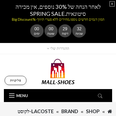
x
לאחר הנחה של 30% נוספים, אין מכירה
סיטונאית.SPRING SALE
המון דגמים חדשים נוספו.מחירים ללא פערי תיווך-%Big Discount
00
00
29
32
שניות
דקות
שעות
ימים
ההגדרות שלי
סל קניות
MENU
SHOP
BRAND
LACOSTE-לקוסט