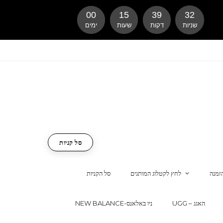
00
15
39
31
שניות
דקות
שעות
ימים
סל קניות
זמנה
לחץ לקטלוג המותגים
סל הקניות
UGG – האגג
NEW BALANCE-ניו באלאנס