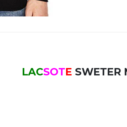
S
OT
E
SWETER M