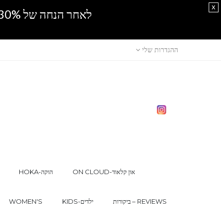
x
לאחר הנחה של 30% נוספים, אין מכירה סיטונאית.SPRING SALE
ההגדרות שלי
ON CLOUD-און קלאוד
HOKA-הוקה
ביקורות – REVIEWS
KIDS-ילדים
WOMEN'S