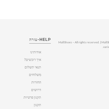
HELP-עזרה
© 2025 MallShoes – All rights reserved. | 
vari
אודותינו
איך רוכשים?
תנאי תשלום
משלוחים
החזרות
דרושים
תקנון פרטיות
תקנון