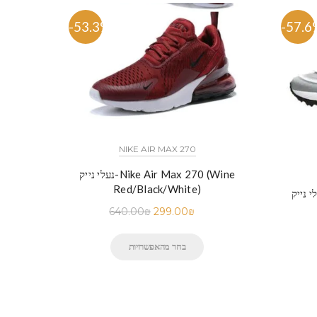
-53.3%
-57.6
NIKE AIR MAX 270
נעלי נייק-Nike Air Max 270 (Wine
Red/Black/White)
-Nike Air Max 97 SILVER
640.00
₪
299.00
₪
בחר מהאפשרויות