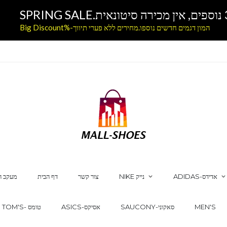
המון דגמים חדשים נוספו.מחירים ללא פערי תיווך-%Big Discount
ADIDAS-אדידס
NIKE נייק
צור קשר
דף הבית
מעקב ה
MEN'S
SAUCONY-סאקוני
ASICS-אסיקס
TOM'S- טומס