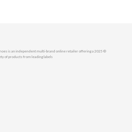
MallShoes is an independent multi-brand online retailer offering a
ety of products from leading labels.