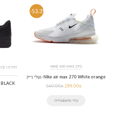
-53.3%
-54%
כל הדגמים אייר פורס 1 נייק NIKE AIR FORCE 1 החל מ
NIKE AIR MAX 270
נעלי נייק-Nike air max 270 White orange
יק-Nike Air Force 1 Low Black
נעלי נייק-
640.00
₪
299.00
₪
בחר מהאפשרויות