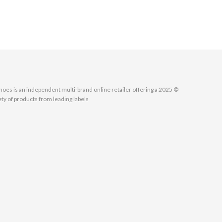
MallShoes is an independent multi-brand online retailer offering a
ety of products from leading labels.