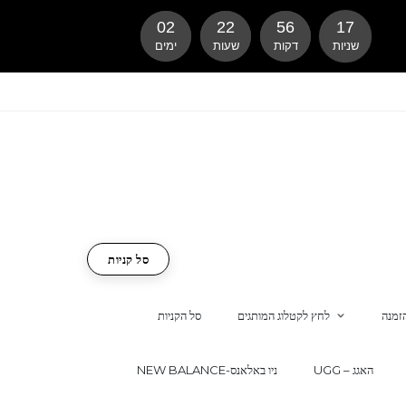
02
22
56
16
שניות
דקות
שעות
ימים
סל קניות
זמנה
לחץ לקטלוג המותגים
סל הקניות
UGG – האגג
NEW BALANCE-ניו באלאנס