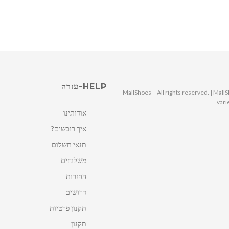
HELP-עזרה
© 2025 MallShoes – All rights reserved. | 
vari
אודותינו
איך רוכשים?
תנאי תשלום
משלוחים
החזרות
דרושים
תקנון פרטיות
תקנון