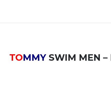
TO
MMY
SWIM MEN
–