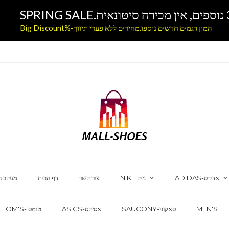
המון דגמים חדשים נוספו.מחירים ללא פערי תיווך-%Big Discount
ADIDAS-אדידס
NIKE נייק
צור קשר
דף הבית
מעקב ה
MEN'S
SAUCONY-סאקוני
ASICS-אסיקס
TOM'S- טומס