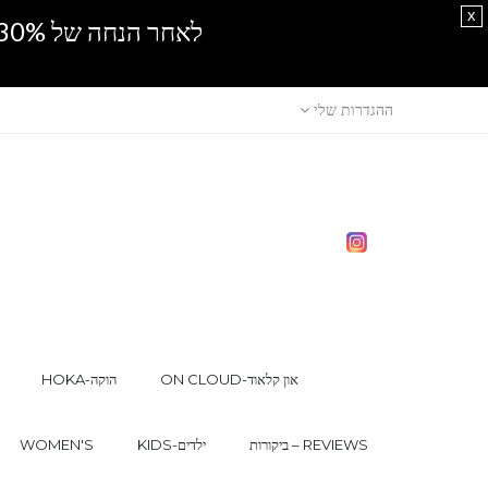
x
לאחר הנחה של 30% נוספים, אין מכירה סיטונאית.SPRING SALE
ההגדרות שלי
ON CLOUD-און קלאוד
HOKA-הוקה
ביקורות – REVIEWS
KIDS-ילדים
WOMEN'S