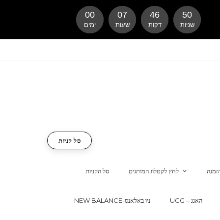
00
07
46
49
שניות
דקות
שעות
ימים
סל קניות
זמנה
לחץ לקטלוג המותגים
סל הקניות
UGG – האגג
NEW BALANCE-ניו באלאנס