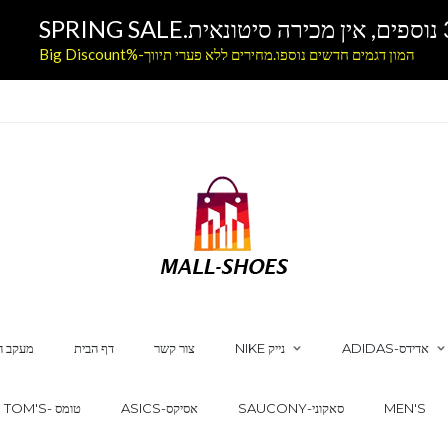
המון דגמים חדשים נוספו.מחירים ללא פערי תיווך-%Big Discount
ADIDAS-אדידס
NIKE נייק
צור קשר
דף הבית
מעקב ה
MEN'S
SAUCONY-סאקוני
ASICS-אסיקס
TOM'S- טומס