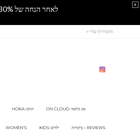
x
לאחר הנחה של 30% נוספים, אין מכירה סיטונאית.SPRING SALE
ההגדרות שלי
ON CLOUD-און קלאוד
HOKA-הוקה
ביקורות – REVIEWS
KIDS-ילדים
WOMEN'S