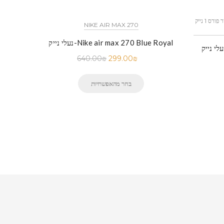
כל הדגמים אייר פורס 1 נייק NIKE AIR FORCE 1 החל מ
NIKE AIR MAX 270
נעלי נייק-Nike air max 270 Blue Royal
 נייק-Nike Air Force 1 Low Black
640.00
₪
299.00
₪
בחר מהאפשרויות