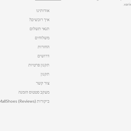
vari
אודותינו
איך רוכשים?
תנאי תשלום
משלוחים
החזרות
דרושים
תקנון פרטיות
תקנון
צור קשר
מעקב סטטוס הזמנה
ביקורות MallShoes (Reviews)