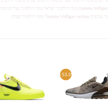
טומי הילפיגר ויקיפדיה טומי הילפיגר תיקים tommy hilfiger t-shirt טומי הילפיגר ישראל טומי הילפיגר נעליים טומי
-53.3%