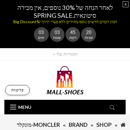
x
לאחר הנחה של 30% נוספים, אין מכירה
סיטונאית.SPRING SALE
המון דגמים חדשים נוספו.מחירים ללא פערי תיווך-%Big Discount
03
03
45
20
שניות
דקות
שעות
ימים
ההגדרות שלי
סל קניות
MENU
SHOP
BRAND
MONCLER-מונקלר