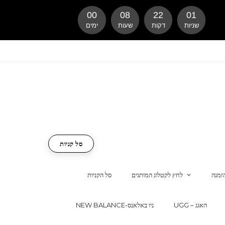
00
08
22
00
שניות
דקות
שעות
ימים
סל קניות
זמנה
לחץ לקטלוג המותגים
סל הקניות
UGG – האגג
NEW BALANCE-ניו באלאנס