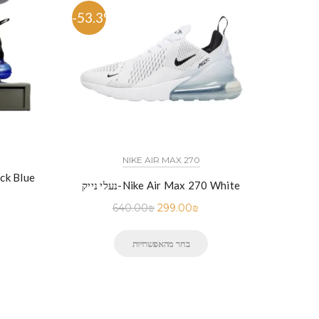
-53.3%
-57.
NIKE AIR MAX 270
נעלי נייק-
N
נעלי נייק-Nike Air Max 270 White
640.00
₪
299.00
₪
בחר מהאפשרויות