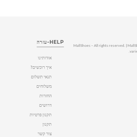
HELP-עזרה
© 2025 MallShoes – All rights reserved. | 
vari
אודותינו
איך רוכשים?
תנאי תשלום
משלוחים
החזרות
דרושים
תקנון פרטיות
תקנון
צור קשר