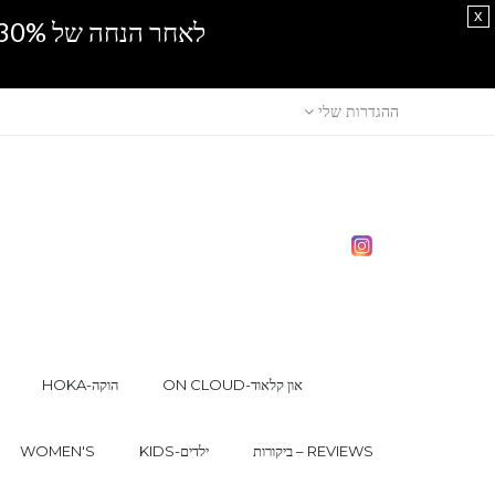
x
לאחר הנחה של 30% נוספים, אין מכירה סיטונאית.SPRING SALE
ההגדרות שלי
ON CLOUD-און קלאוד
HOKA-הוקה
ביקורות – REVIEWS
KIDS-ילדים
WOMEN'S