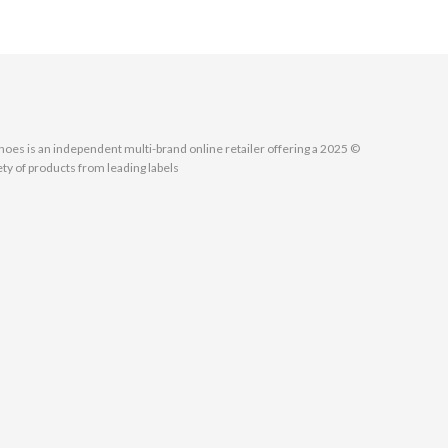
MallShoes is an independent multi-brand online retailer offering a
ety of products from leading labels.