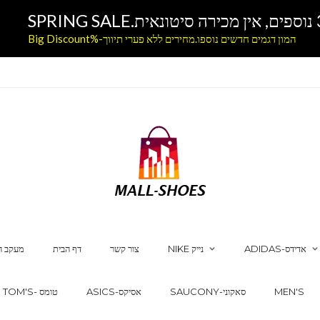
המון דגמים חדשים נוספו.מחירים ללא פערי תיווך-%Big Discount
ADIDAS-אדידס
NIKE נייק
צור קשר
דף הבית
מעקב ה
MEN'S
SAUCONY-סאקוני
ASICS-אסיקס
TOM'S- טומס