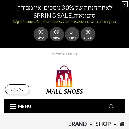
x
לאחר הנחה של 30% נוספים, אין מכירה
סיטונאית.SPRING SALE
המון דגמים חדשים נוספו.מחירים ללא פערי תיווך-%Big Discount
00
09
14
30
שניות
דקות
שעות
ימים
ההגדרות שלי
סל קניות
MENU
BRAND
SHOP