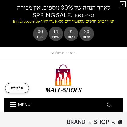
x
לאחר הנחה של 30% נוספים, אין מכירה
סיטונאית.SPRING SALE
המון דגמים חדשים נוספו.מחירים ללא פערי תיווך-%Big Discount
00
11
35
20
שניות
דקות
שעות
ימים
ההגדרות שלי
סל קניות
MENU
BRAND
SHOP