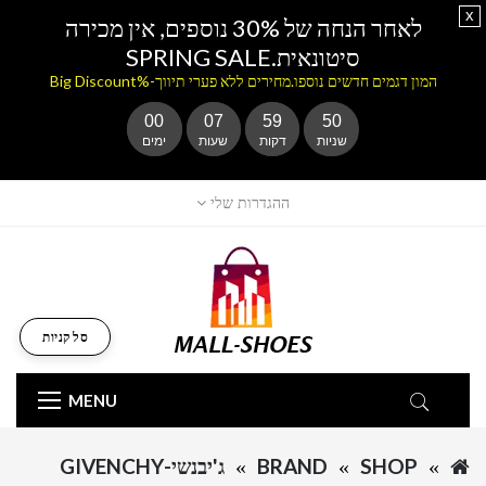
x
לאחר הנחה של 30% נוספים, אין מכירה
סיטונאית.SPRING SALE
המון דגמים חדשים נוספו.מחירים ללא פערי תיווך-%Big Discount
00
07
59
50
שניות
דקות
שעות
ימים
ההגדרות שלי
סל קניות
MENU
SHOP
BRAND
ג'יבנשי-GIVENCHY