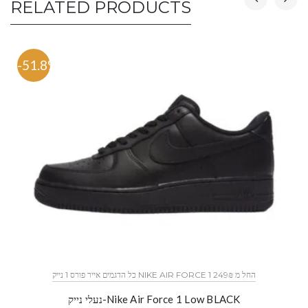
RELATED PRODUCTS
-51.8%
כל הדגמים אייר פורס 1 נייק NIKE AIR FORCE 1 החל מ 249₪
נעלי נייק-Nike Air Force 1 Low BLACK