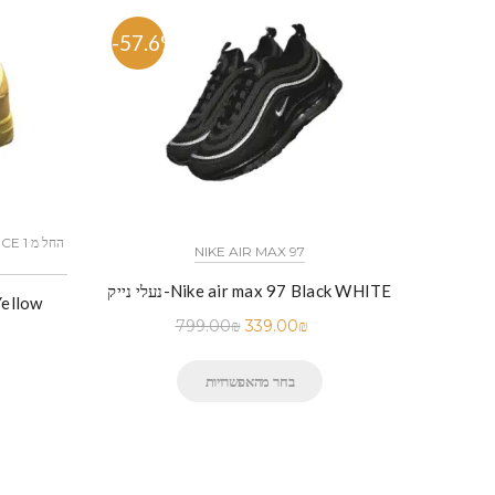
-57.6%
-51.
NIKE AIR MAX 97
כל הדגמים אייר פורס 1 נייק NIKE AIR FORCE 1 החל מ
נעלי נייק-Nike air max 97 Black WHITE
נעלי ניי
799.00
₪
339.00
₪
בחר מהאפשרויות