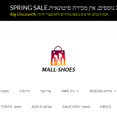
המון דגמים חדשים נוספו.מחירים ללא פערי תיווך-%Big Discount
ADIDAS-אדידס
NIKE נייק
צור קשר
דף הבית
מעקב ה
MEN'S
SAUCONY-סאקוני
ASICS-אסיקס
TOM'S- טומס