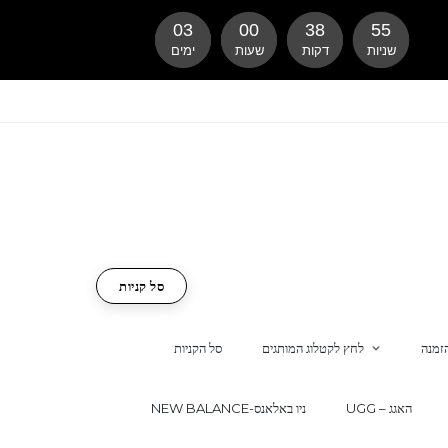
03
00
38
54
שניות
דקות
שעות
ימים
סל קניות
זמנה
לחץ לקטלוג המותגים
סל הקניות
UGG – האגג
NEW BALANCE-ניו באלאנס