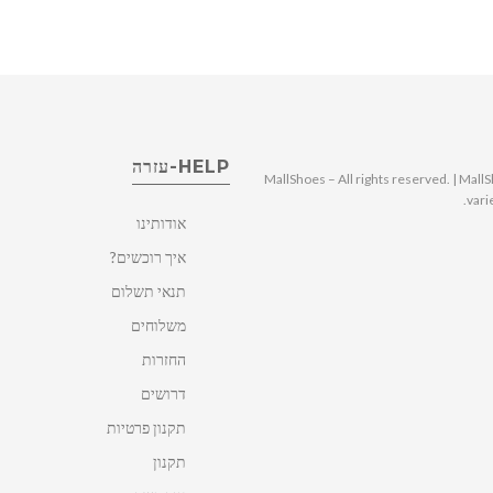
HELP-עזרה
© 2025 MallShoes – All rights reserved. | 
vari
אודותינו
איך רוכשים?
תנאי תשלום
משלוחים
החזרות
דרושים
תקנון פרטיות
תקנון