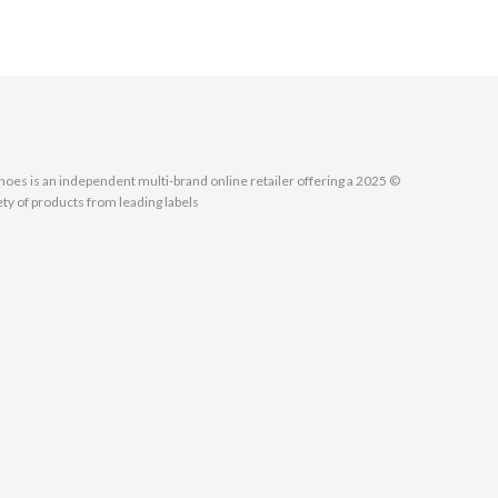
MallShoes is an independent multi-brand online retailer offering a
ety of products from leading labels.