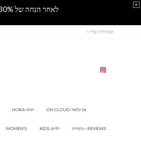
x
לאחר הנחה של 30% נוספים, אין מכירה סיטונאית.SPRING SALE
ההגדרות שלי
ON CLOUD-און קלאוד
HOKA-הוקה
ביקורות – REVIEWS
KIDS-ילדים
WOMEN'S