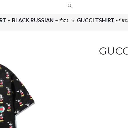
גוצ'י - GUCCI TSHIRT
גוצ'י – GUCCI TSHIRT – BLACK RUSSIAN
GUCCI T