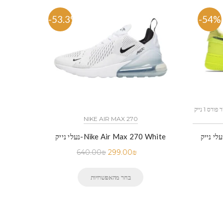
-53.3%
-54%
כל הדגמים אייר פורס 1 נייק NIKE AIR FORCE 1 החל מ
NIKE AIR MAX 270
 נייק-Nike Air Force 1 Low Black
נעלי נייק-Nike Air Max 270 White
640.00
₪
299.00
₪
בחר מהאפשרויות