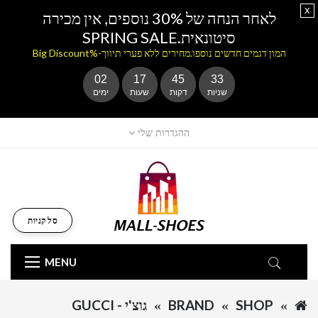
x
לאחר הנחה של 30% נוספים, אין מכירה
סיטונאית.SPRING SALE
המון דגמים חדשים נוספו.מחירים ללא פערי תיווך-%Big Discount
02
17
45
33
שניות
דקות
שעות
ימים
ההגדרות שלי
סל קניות
MENU
SHOP
BRAND
גוצ'י - GUCCI