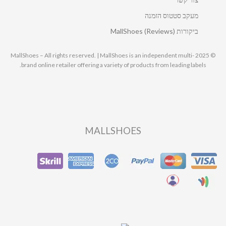
מעקב סטטוס הזמנה
ביקורות MallShoes (Reviews)
© 2025 MallShoes – All rights reserved. | MallShoes is an independent multi-
brand online retailer offering a variety of products from leading labels.
MALLSHOES