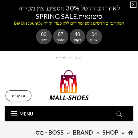
x
לאחר הנחה של 30% נוספים, אין מכירה
סיטונאית.SPRING SALE
המון דגמים חדשים נוספו.מחירים ללא פערי תיווך-%Big Discount
00
07
40
04
שניות
דקות
שעות
ימים
ההגדרות שלי
סל קניות
MENU
SHOP
BRAND
BOSS - בּוֹס