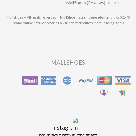
ביקורות MallShoes (Reviews)
© 2025 MallShoes – All rights reserved. | MallShoes is an independent multi-
brand online retailer offering a variety of products from leading labels.
MALLSHOES
לצפייה בסרטוני מוצרים באינסטגרם