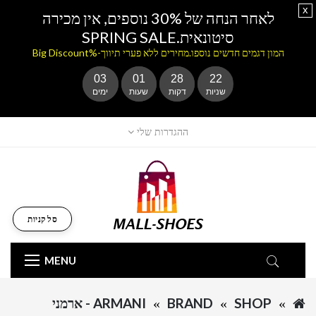
x
לאחר הנחה של 30% נוספים, אין מכירה
סיטונאית.SPRING SALE
המון דגמים חדשים נוספו.מחירים ללא פערי תיווך-%Big Discount
03
01
28
22
שניות
דקות
שעות
ימים
ההגדרות שלי
סל קניות
MENU
SHOP
BRAND
ARMANI - ארמני