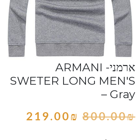
ארמני- ARMANI
SWETER LONG MEN'S
– Gray
219.00
₪
800.00
₪