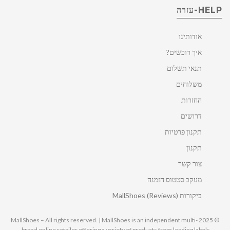
HELP-עזרה
אודותינו
איך רוכשים?
תנאי תשלום
משלוחים
החזרות
דרושים
תקנון פרטיות
תקנון
צור קשר
מעקב סטטוס הזמנה
ביקורות MallShoes (Reviews)
© 2025 MallShoes – All rights reserved. | MallShoes is an independent multi-
brand online retailer offering a variety of products from leading labels.