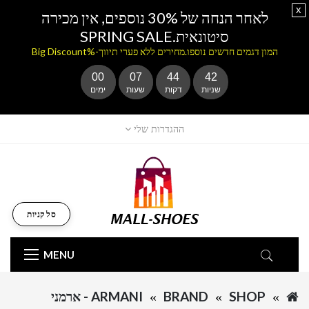
x
לאחר הנחה של 30% נוספים, אין מכירה
סיטונאית.SPRING SALE
המון דגמים חדשים נוספו.מחירים ללא פערי תיווך-%Big Discount
00
07
44
42
שניות
דקות
שעות
ימים
ההגדרות שלי
סל קניות
MENU
SHOP
BRAND
ARMANI - ארמני