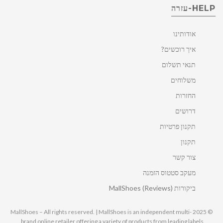
HELP-עזרה
אודותינו
איך רוכשים?
תנאי תשלום
משלוחים
החזרות
דרושים
תקנון פרטיות
תקנון
צור קשר
מעקב סטטוס הזמנה
ביקורות MallShoes (Reviews)
© 2025 MallShoes – All rights reserved. | MallShoes is an independent multi-
brand online retailer offering a variety of products from leading labels.