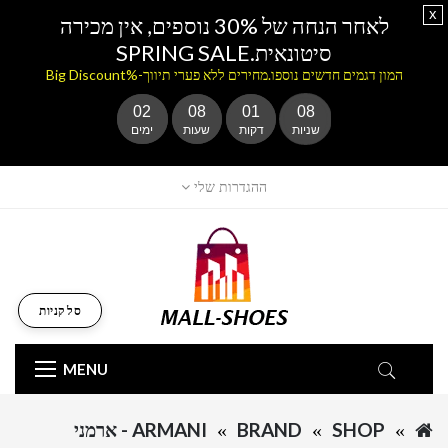
x
לאחר הנחה של 30% נוספים, אין מכירה
סיטונאית.SPRING SALE
המון דגמים חדשים נוספו.מחירים ללא פערי תיווך-%Big Discount
02
08
01
08
שניות
דקות
שעות
ימים
ההגדרות שלי
סל קניות
MENU
SHOP
BRAND
ARMANI - ארמני