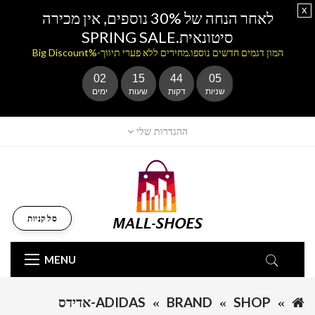
x
לאחר הנחה של 30% נוספים, אין מכירה
סיטונאית.SPRING SALE
המון דגמים חדשים נוספו.מחירים ללא פערי תיווך-%Big Discount
02
15
44
05
שניות
דקות
שעות
ימים
ההגדרות שלי
סל קניות
MENU
SHOP
BRAND
ADIDAS-אדידס