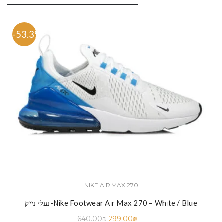
-53.3%
NIKE AIR MAX 270
נעלי נייק-Nike Footwear Air Max 270 – White / Blue
640.00
₪
299.00
₪