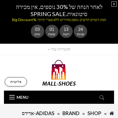
x
לאחר הנחה של 30% נוספים, אין מכירה
סיטונאית.SPRING SALE
המון דגמים חדשים נוספו.מחירים ללא פערי תיווך-%Big Discount
03
01
13
24
שניות
דקות
שעות
ימים
ההגדרות שלי
סל קניות
MENU
SHOP
BRAND
ADIDAS-אדידס