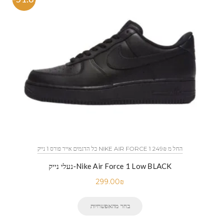
כל הדגמים אייר פורס 1 נייק NIKE AIR FORCE 1 החל מ 249₪
נעלי נייק-Nike Air Force 1 Low BLACK
299.00
₪
בחר מהאפשרויות