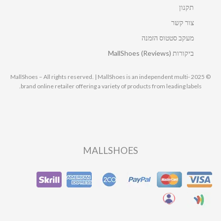
תקנון
צור קשר
מעקב סטטוס הזמנה
ביקורות MallShoes (Reviews)
© 2025 MallShoes – All rights reserved. | MallShoes is an independent multi-
brand online retailer offering a variety of products from leading labels.
MALLSHOES