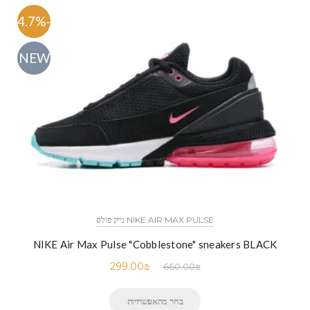
-54.7%
NEW
NIKE AIR MAX PULSE נייק פולס
NIKE Air Max Pulse "Cobblestone" sneakers BLACK
299.00
₪
660.00
₪
בחר מהאפשרויות