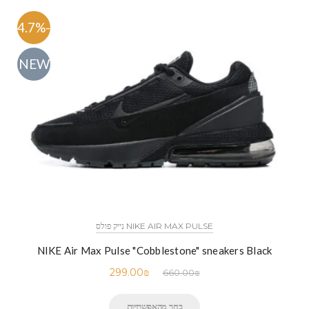
-54.7%
NEW
NIKE AIR MAX PULSE נייק פולס
NIKE Air Max Pulse "Cobblestone" sneakers Black
299.00
₪
660.00
₪
בחר מהאפשרויות