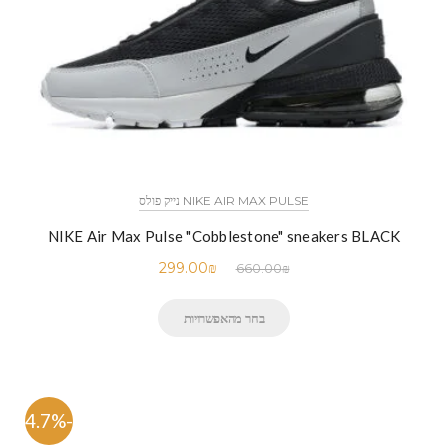
NIKE AIR MAX PULSE נייק פולס
NIKE Air Max Pulse "Cobblestone" sneakers BLACK
299.00
₪
660.00
₪
בחר מהאפשרויות
-54.7%