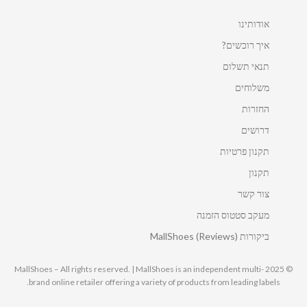
אודותינו
איך רוכשים?
תנאי תשלום
משלוחים
החזרות
דרושים
תקנון פרטיות
תקנון
צור קשר
מעקב סטטוס הזמנה
ביקורות MallShoes (Reviews)
© 2025 MallShoes – All rights reserved. | MallShoes is an independent multi-
brand online retailer offering a variety of products from leading labels.