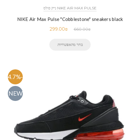
NIKE AIR MAX PULSE נייק פולס
NIKE Air Max Pulse "Cobblestone" sneakers black
299.00
₪
660.00
₪
בחר מהאפשרויות
-54.7%
NEW