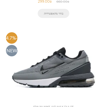
299.00
₪
660.00
₪
בחר מהאפשרויות
-54.7%
NEW
NIKE AIR MAX PULSE נייק פולס