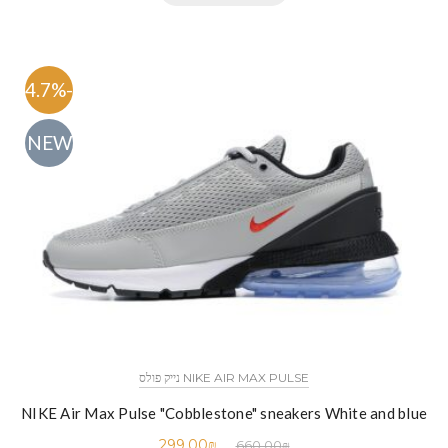
-54.7%
NEW
NIKE AIR MAX PULSE נייק פולס
NIKE Air Max Pulse "Cobblestone" sneakers White and blue
299.00
₪
660.00
₪