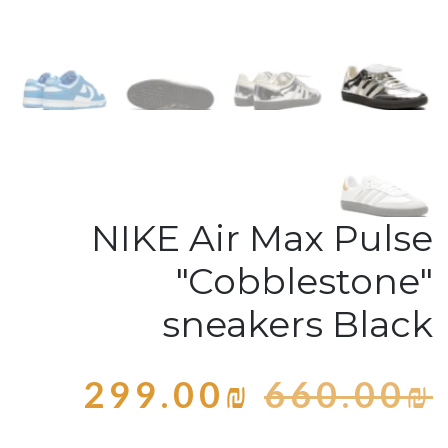
NIKE Air Max Pulse
"Cobblestone"
sneakers Black
299.00
₪
660.00
₪