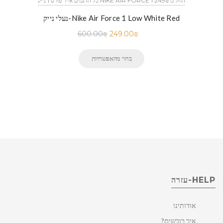
כל הדגמים אייר פורס 1 נייק NIKE AIR FORCE 1 החל מ 249₪
נעלי נייק-Nike Air Force 1 Low White Red
600.00
₪
249.00
₪
בחר מהאפשרויות
HELP-עזרה
אודותינו
איך רוכשים?