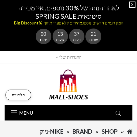
x
לאחר הנחה של 30% נוספים, אין מכירה
סיטונאית.SPRING SALE
המון דגמים חדשים נוספו.מחירים ללא פערי תיווך-%Big Discount
00
13
37
21
שניות
דקות
שעות
ימים
ההגדרות שלי
סל קניות
MENU
SHOP
BRAND
NIKE-נייק