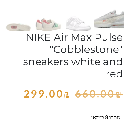
NIKE Air Max Pulse
"Cobblestone"
sneakers white and
red
299.00
₪
660.00
₪
נותרו 8 במלאי