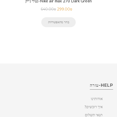
נעלי נייק-Nike air max 270 Dark Green
640.00
₪
299.00
₪
בחר מהאפשרויות
HELP-עזרה
אודותינו
איך רוכשים?
תנאי תשלום