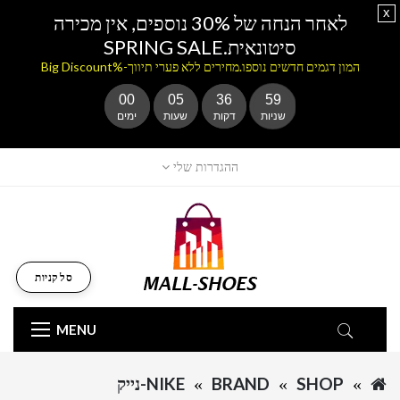
x
לאחר הנחה של 30% נוספים, אין מכירה
סיטונאית.SPRING SALE
המון דגמים חדשים נוספו.מחירים ללא פערי תיווך-%Big Discount
00
05
36
59
שניות
דקות
שעות
ימים
ההגדרות שלי
סל קניות
MENU
SHOP
BRAND
NIKE-נייק