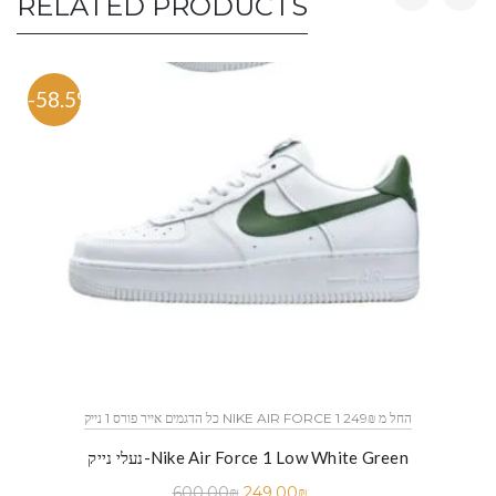
RELATED PRODUCTS
-58.5%
כל הדגמים אייר פורס 1 נייק NIKE AIR FORCE 1 החל מ 249₪
נעלי נייק-Nike Air Force 1 Low White Green
600.00
₪
249.00
₪