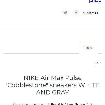
כמובן
SHARE THIS:
תיאור
תיאור
NIKE Air Max Pulse
"Cobblestone" sneakers WHITE
AND GRAY
נעלי Nike Air Max Pulse – נייק אייר מקס פולס