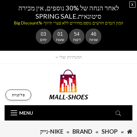
x
לאחר הנחה של 30% נוספים, אין מכירה
סיטונאית.SPRING SALE
המון דגמים חדשים נוספו.מחירים ללא פערי תיווך-%Big Discount
03
01
54
46
שניות
דקות
שעות
ימים
ההגדרות שלי
סל קניות
MENU
SHOP
BRAND
NIKE-נייק